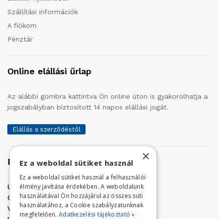
Szállítási információk
A fiókom
Pénztár
Online elállási űrlap
Az alábbi gombra kattintva Ön online úton is gyakorolhatja a
jogszabályban biztosított 14 napos elállási jogát.
Elállás a szerződéstől
×
Elérhetőség
Ez a weboldal sütiket használ
Ez a weboldal sütiket használ a felhasználói
élmény javítása érdekében. A weboldalunk
Üzletünk címe:
Szolnok, Vércse út 17.
használatával Ön hozzájárul az összes süti
Golf Center Áruház:
06 (56) 423-324
használatához, a Cookie szabályzatunknak
VÁR-Kert Áruház:
06 (56) 429-771
megfelelően.
Adatkezelési tájékoztató »