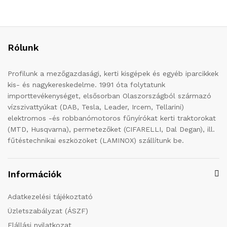
Rólunk
Profilunk a mezőgazdasági, kerti kisgépek és egyéb iparcikkek
kis- és nagykereskedelme. 1991 óta folytatunk
importtevékenységet, elsősorban Olaszországból származó
vízszivattyúkat (DAB, Tesla, Leader, Ircem, Tellarini)
elektromos -és robbanómotoros fűnyírókat kerti traktorokat
(MTD, Husqvarna), permetezőket (CIFARELLI, Dal Degan), ill.
fűtéstechnikai eszközöket (LAMINOX) szállítunk be.
Információk
Adatkezelési tájékoztató
Üzletszabályzat (ÁSZF)
Elállási nyilatkozat