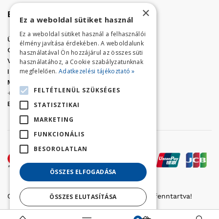
×
Elérhetőség
Ez a weboldal sütiket használ
Ez a weboldal sütiket használ a felhasználói
Üzletünk címe:
Szolnok, Vércse út 17.
élmény javítása érdekében. A weboldalunk
Golf Center Áruház:
06 (56) 423-324
használatával Ön hozzájárul az összes süti
VÁR-Kert Áruház:
06 (56) 429-771
használatához, a Cookie szabályzatunknak
megfelelően.
Adatkezelési tájékoztató »
Iroda:
06 (56) 421-857
Megrendelés, termék információ:
FELTÉTLENÜL SZÜKSÉGES
+36 (70) 938-3356
E-mail:
golfaruhaz@gmail.com
STATISZTIKAI
MARKETING
FUNKCIONÁLIS
BESOROLATLAN
ÖSSZES ELFOGADÁSA
Copyright © 2022 Golfker Kft. - Minden jog fenntartva!
ÖSSZES ELUTASÍTÁSA
Részletek megjelenítése