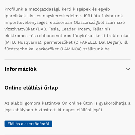
Profilunk a mezőgazdasági, kerti kisgépek és egyéb
iparcikkek kis- és nagykereskedelme. 1991 óta folytatunk
importtevékenységet, elsősorban Olaszországból származó
vízszivattyúkat (DAB, Tesla, Leader, Ircem, Tellarini)
elektromos -és robbanómotoros fűnyírókat kerti traktorokat
(MTD, Husqvarna), permetezőket (CIFARELLI, Dal Degan), ill.
fűtéstechnikai eszközöket (LAMINOX) szállítunk be.
Információk
Online elállási űrlap
Az alábbi gombra kattintva Ön online úton is gyakorolhatja a
jogszabályban biztosított 14 napos elállási jogát.
Elállás a szerződéstől