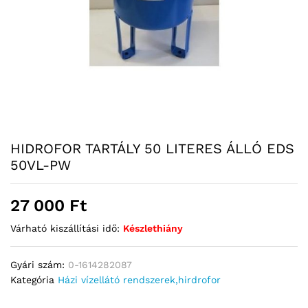
HIDROFOR TARTÁLY 50 LITERES ÁLLÓ EDS
50VL-PW
27 000
Ft
Várható kiszállítási idő:
Készlethiány
Gyári szám:
0-1614282087
Kategória
Házi vízellátó rendszerek,hirdrofor