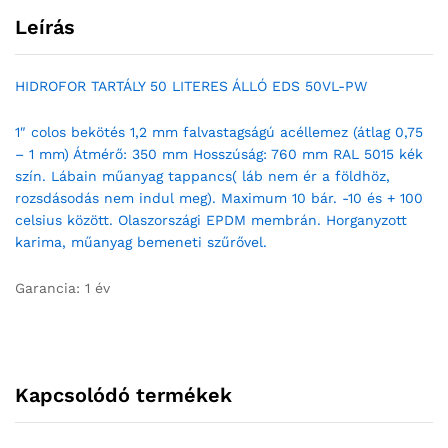
Leírás
HIDROFOR TARTÁLY 50 LITERES ÁLLÓ EDS 50VL-PW
1″ colos bekötés 1,2 mm falvastagságú acéllemez (átlag 0,75
– 1 mm) Átmérő: 350 mm Hosszúság: 760 mm RAL 5015 kék
szín. Lábain műanyag tappancs( láb nem ér a földhöz,
rozsdásodás nem indul meg). Maximum 10 bár. -10 és + 100
celsius között. Olaszországi EPDM membrán. Horganyzott
karima, műanyag bemeneti szűrővel.
Garancia: 1 év
Kapcsolódó termékek