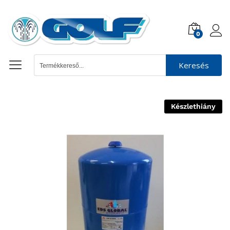
0
Keresés
Készlethiány