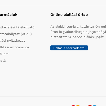
formációk
Online elállási űrlap
Az alábbi gombra kattintva Ön onl
tkezelési tájékoztató
úton is gyakorolhatja a jogszabál
etszabályzat (ÁSZF)
biztosított 14 napos elállási jogát.
llási nyilatkozat
llítási információk
Elállás a szerződéstől
iókom
ztár