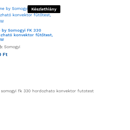
Készlethiány
 by Somogyi FK 330
zható konvektor fűtőtest,
 W
ó:
Somogyi
0
Ft
somogyi fk 330 hordozhato konvektor futotest