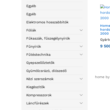
Egyéb
Egyéb
Elektromos hosszabbítók
Home
hordo
Fóliák
2000
Fűkaszák, fűszegélynyírók
Gyárt
9 50
Fűnyírók
Fűtéstechnika
Gyepszellőztetők
Gyümölcsrázó, diószedő
home by 
Kézi szerszámok
Kiegészítők
Kompresszorok
Láncfűrészek