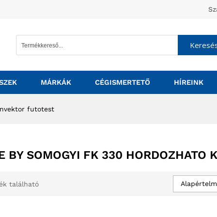
Sz
Keresé
SZEK
MÁRKÁK
CÉGISMERTETŐ
HÍREINK
nvektor futotest
 BY SOMOGYI FK 330 HORDOZHATO 
Alapértelm
ék található