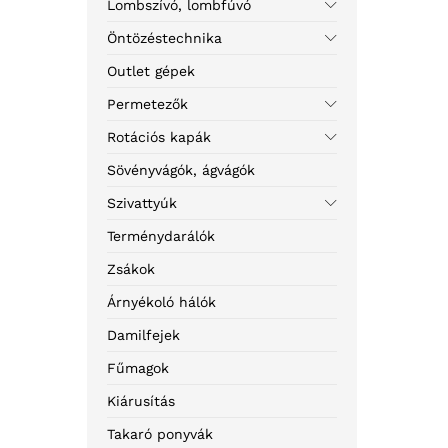
Lombszívó, lombfúvó
Öntözéstechnika
Outlet gépek
Permetezők
Rotációs kapák
Sövényvágók, ágvágók
Szivattyúk
Terménydarálók
Zsákok
Árnyékoló hálók
Damilfejek
Fűmagok
Kiárusítás
Takaró ponyvák