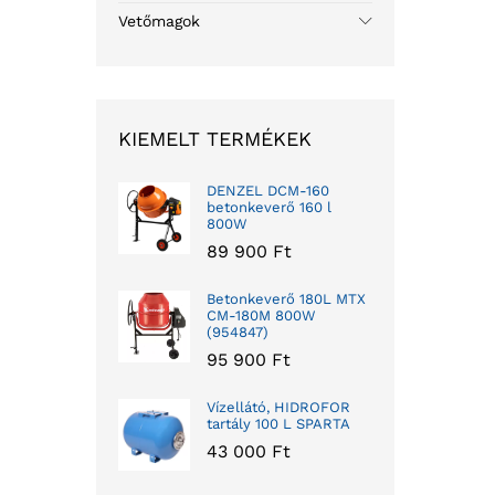
Vetőmagok
KIEMELT TERMÉKEK
DENZEL DCM-160
betonkeverő 160 l
800W
89 900
Ft
Betonkeverő 180L MTX
CM-180M 800W
(954847)
95 900
Ft
Vízellátó, HIDROFOR
tartály 100 L SPARTA
43 000
Ft