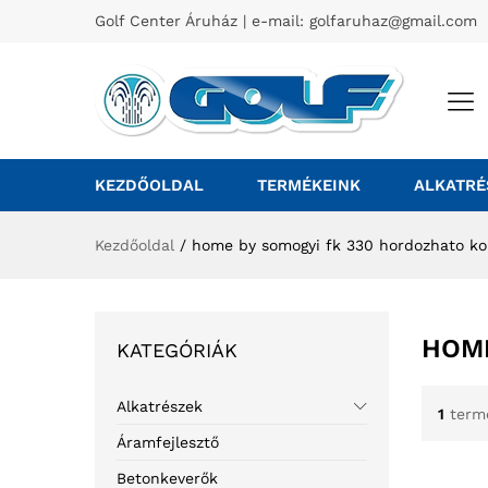
Golf Center Áruház | e-mail:
golfaruhaz@gmail.com
KEZDŐOLDAL
TERMÉKEINK
ALKATRÉ
Kezdőoldal
/
home by somogyi fk 330 hordozhato ko
HOME
KATEGÓRIÁK
Alkatrészek
1
term
Áramfejlesztő
Betonkeverők