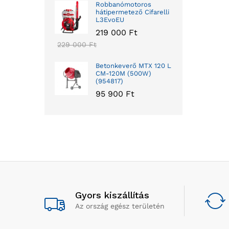
Robbanómotoros
hátipermetező Cifarelli
L3EvoEU
219 000
Ft
229 000
Ft
Betonkeverő MTX 120 L
CM-120M (500W)
(954817)
95 900
Ft
Gyors kiszállítás
Az ország egész területén