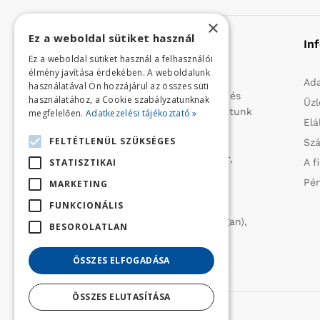
×
Ez a weboldal sütiket használ
Rólunk
In
Ez a weboldal sütiket használ a felhasználói
élmény javítása érdekében. A weboldalunk
Profilunk a mezőgazdasági, kerti
Ada
használatával Ön hozzájárul az összes süti
kisgépek és egyéb iparcikkek kis- és
használatához, a Cookie szabályzatunknak
Üzl
nagykereskedelme. 1991 óta folytatunk
megfelelően.
Adatkezelési tájékoztató »
Elá
importtevékenységet, elsősorban
FELTÉTLENÜL SZÜKSÉGES
Szá
Olaszországból származó
vízszivattyúkat (DAB, Tesla, Leader,
STATISZTIKAI
A f
Ircem, Tellarini) elektromos -és
Pén
MARKETING
robbanómotoros fűnyírókat kerti
FUNKCIONÁLIS
traktorokat (MTD, Husqvarna),
permetezőket (CIFARELLI, Dal Degan),
BESOROLATLAN
ill. fűtéstechnikai eszközöket
(LAMINOX) szállítunk be.
ÖSSZES ELFOGADÁSA
ÖSSZES ELUTASÍTÁSA