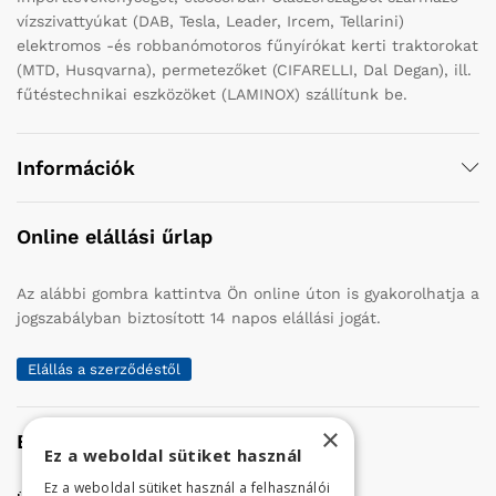
vízszivattyúkat (DAB, Tesla, Leader, Ircem, Tellarini)
elektromos -és robbanómotoros fűnyírókat kerti traktorokat
(MTD, Husqvarna), permetezőket (CIFARELLI, Dal Degan), ill.
fűtéstechnikai eszközöket (LAMINOX) szállítunk be.
Információk
Online elállási űrlap
Az alábbi gombra kattintva Ön online úton is gyakorolhatja a
jogszabályban biztosított 14 napos elállási jogát.
Elállás a szerződéstől
×
Elérhetőség
Ez a weboldal sütiket használ
Ez a weboldal sütiket használ a felhasználói