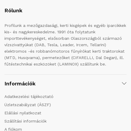
Rólunk
Profilunk a mezőgazdasági, kerti kisgépek és egyéb iparcikkek
kis- és nagykereskedelme. 1991 óta folytatunk
importtevékenységet, elsősorban Olaszországból származó
vízszivattyúkat (DAB, Tesla, Leader, Ircem, Tellarini)
elektromos -és robbanómotoros fűnyírókat kerti traktorokat
(MTD, Husqvarna), permetezőket (CIFARELLI, Dal Degan), ill.
fűtéstechnikai eszközöket (LAMINOX) szállítunk be.
Információk
Adatkezelési tájékoztató
Üzletszabályzat (ÁSZF)
Elállási nyilatkozat
Szállítási információk
A fiókom