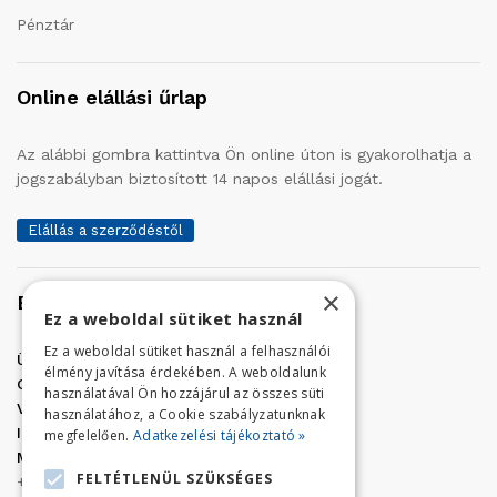
Pénztár
Online elállási űrlap
Az alábbi gombra kattintva Ön online úton is gyakorolhatja a
jogszabályban biztosított 14 napos elállási jogát.
Elállás a szerződéstől
×
Elérhetőség
Ez a weboldal sütiket használ
Ez a weboldal sütiket használ a felhasználói
Üzletünk címe:
Szolnok, Vércse út 17.
élmény javítása érdekében. A weboldalunk
Golf Center Áruház:
06 (56) 423-324
használatával Ön hozzájárul az összes süti
VÁR-Kert Áruház:
06 (56) 429-771
használatához, a Cookie szabályzatunknak
Iroda:
06 (56) 421-857
megfelelően.
Adatkezelési tájékoztató »
Megrendelés, termék információ:
FELTÉTLENÜL SZÜKSÉGES
+36 (70) 938-3356