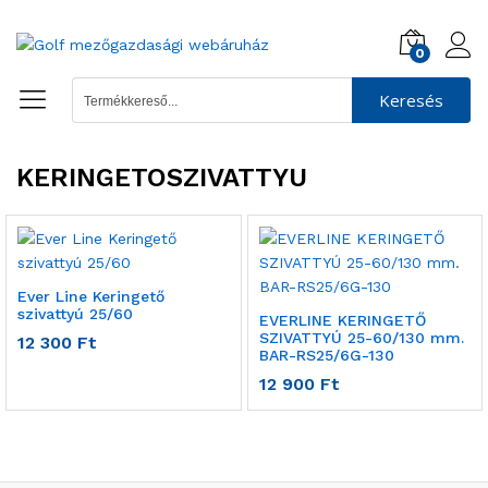
0
Keresés
KERINGETOSZIVATTYU
Ever Line Keringető
szivattyú 25/60
EVERLINE KERINGETŐ
SZIVATTYÚ 25-60/130 mm.
12 300
Ft
BAR-RS25/6G-130
12 900
Ft