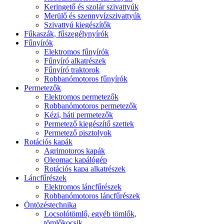
Keringető és szolár szivattyúk
Merülő és szennyvízszivattyúk
Szivattyú kiegészítők
Fűkaszák, fűszegélynyírók
Fűnyírók
Elektromos fűnyírók
Fűnyíró alkatrészek
Fűnyíró traktorok
Robbanómotoros fűnyírók
Permetezők
Elektromos permetezők
Robbanómotoros permetezők
Kézi, háti permetezők
Permetező kiegészítő szettek
Permetező pisztolyok
Rotációs kapák
Agrimotoros kapák
Oleomac kapálógép
Rotációs kapa alkatrészek
Láncfűrészek
Elektromos láncfűrészek
Robbanómotoros láncfűrészek
Öntözéstechnika
Locsolótömlő, egyéb tömlők,
tömlőkocsik