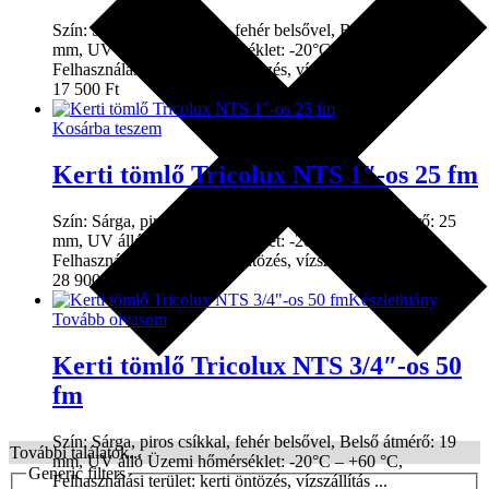
Szín: Sárga, piros csíkkal, fehér belsővel, Belső átmérő: 19
mm, UV álló Üzemi hőmérséklet: -20°C – +60 °C,
Felhasználási terület: kerti öntözés, vízszállítás ...
17 500
Ft
Kosárba teszem
Kerti tömlő Tricolux NTS 1″-os 25 fm
Szín: Sárga, piros csíkkal, fehér belsővel, Belső átmérő: 25
mm, UV álló Üzemi hőmérséklet: -20°C – +60 °C,
Felhasználási terület: kerti öntözés, vízszállítás ...
28 900
Ft
Készlethiány
Tovább olvasom
Kerti tömlő Tricolux NTS 3/4″-os 50
fm
Szín: Sárga, piros csíkkal, fehér belsővel, Belső átmérő: 19
További találatok...
mm, UV álló Üzemi hőmérséklet: -20°C – +60 °C,
Generic filters
Felhasználási terület: kerti öntözés, vízszállítás ...