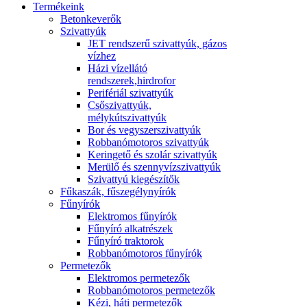
Termékeink
Betonkeverők
Szivattyúk
JET rendszerű szivattyúk, gázos
vízhez
Házi vízellátó
rendszerek,hirdrofor
Perifériál szivattyúk
Csőszivattyúk,
mélykútszivattyúk
Bor és vegyszerszivattyúk
Robbanómotoros szivattyúk
Keringető és szolár szivattyúk
Merülő és szennyvízszivattyúk
Szivattyú kiegészítők
Fűkaszák, fűszegélynyírók
Fűnyírók
Elektromos fűnyírók
Fűnyíró alkatrészek
Fűnyíró traktorok
Robbanómotoros fűnyírók
Permetezők
Elektromos permetezők
Robbanómotoros permetezők
Kézi, háti permetezők