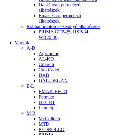
Dal-Degan permetező
alkatrészek
Emak-Efco permetező
alkatrészek
Robbanómotoros szivattyú alkatrészek
PRIMA GTP-25, HSP-34,
WB20-30,
Márkák
A-D
Agrimotor
AL-KO
Cifarelli
Cub Cadet
DAB
DAL-DEGAN
E-L
EMAK-EFCO
Farmate
HECHT
Launtop
M-R
McCulloch
MTD
PEDROLLO
PRIMA