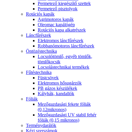
Permetező kiegészítő szettek
Permetező pisztolyok
Rotációs kapák
Agrimotoros kapák
Oleomac kapálógép
Rotációs kapa alkatrészek
Láncfűrészek
Elektromos láncfűrészek
Robbanómotoros láncfűrészek
Öntözéstechnika
Locsolótömlő, egyéb tömlők,
tömlőkocsik
Locsolástechnikai termékek
Fűtéstechnika
Füstcsövek
Elektromos hősugárzók
PB gázos készülékek
Kályhák, kandallók
Fóliák
Mezőgazdasági fekete fóliák
(0,12mikronos)
Mezőgazdasági UV stabil fehér
fóliák (0,15 mikronos)
Terménydarálók
Kézi szerszámok