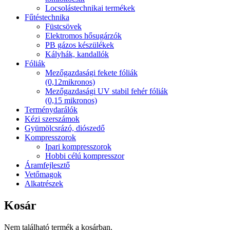
Locsolástechnikai termékek
Fűtéstechnika
Füstcsövek
Elektromos hősugárzók
PB gázos készülékek
Kályhák, kandallók
Fóliák
Mezőgazdasági fekete fóliák
(0,12mikronos)
Mezőgazdasági UV stabil fehér fóliák
(0,15 mikronos)
Terménydarálók
Kézi szerszámok
Gyümölcsrázó, diószedő
Kompresszorok
Ipari kompresszorok
Hobbi célú kompresszor
Áramfejlesztő
Vetőmagok
Alkatrészek
Kosár
Nem található termék a kosárban.