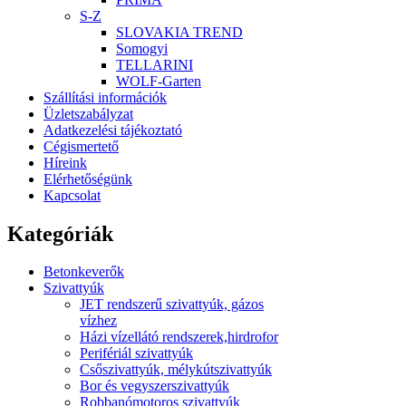
S-Z
SLOVAKIA TREND
Somogyi
TELLARINI
WOLF-Garten
Szállítási információk
Üzletszabályzat
Adatkezelési tájékoztató
Cégismertető
Híreink
Elérhetőségünk
Kapcsolat
Kategóriák
Betonkeverők
Szivattyúk
JET rendszerű szivattyúk, gázos
vízhez
Házi vízellátó rendszerek,hirdrofor
Perifériál szivattyúk
Csőszivattyúk, mélykútszivattyúk
Bor és vegyszerszivattyúk
Robbanómotoros szivattyúk