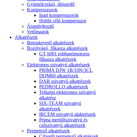
Gyümölcsrázó, diószedő
Kompresszorok
Ipari kompresszorok
Hobbi célú kompresszor
Áramfejlesztő
Vetőmagok
Alkatrészek
Betonkeverő alkatrészek
Bozótvágó, fűkasza alkatrészek
GT 6001 robbanómotoros
fűkasza alkatrészek
Elektromos szivattyú alkatrészek
PRIMA DJW 1B/10N/3CL
DQM60 alkatrészek
DAB szivattyú alkatrészek
PEDROLLO alkatrészek
Tellarini elektromos szivattyú
alkatrész
SIX-TEAM szivattyú
alkatrészek
IRCEM szivattyú alaktrészek
Prima merülőszivattyú és
csőszivattyú alkatrészek
Permetező alkatrészek
Cifarelli permetező alkatrészek