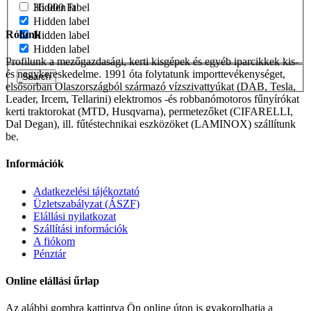
36 000
Ft
Hidden label
Hidden label
Rólunk
Hidden label
Hidden label
Profilunk a mezőgazdasági, kerti kisgépek és egyéb iparcikkek kis-
és nagykereskedelme. 1991 óta folytatunk importtevékenységet,
Search
elsősorban Olaszországból származó vízszivattyúkat (DAB, Tesla,
Leader, Ircem, Tellarini) elektromos -és robbanómotoros fűnyírókat
kerti traktorokat (MTD, Husqvarna), permetezőket (CIFARELLI,
Dal Degan), ill. fűtéstechnikai eszközöket (LAMINOX) szállítunk
be.
Információk
Adatkezelési tájékoztató
Üzletszabályzat (ÁSZF)
Elállási nyilatkozat
Szállítási információk
A fiókom
Pénztár
Online elállási űrlap
Az alábbi gombra kattintva Ön online úton is gyakorolhatja a