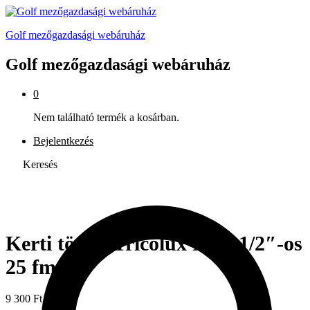
Golf mezőgazdasági webáruház
Golf mezőgazdasági webáruház
0
Nem található termék a kosárban.
Bejelentkezés
Keresés
Kerti tömlő Tricolux NTS 1/2″-os
25 fm
9 300
Ft