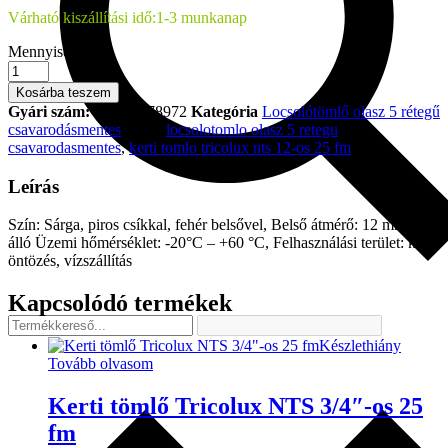
Várható kiszállítási idő:
1-3 munkanap
Mennyiség:
Kosárba teszem
Gyári szám:
0-1614278972
Kategória
Locsolótömlő olasz 5 rétegű
csavarodásmentes
Tags:
locsolotomlo olasz 5 retegu
csavarodasmentes
,
kerti tomlo tricolux nts 12-os 25 fm
Leírás
Szín: Sárga, piros csíkkal, fehér belsővel, Belső átmérő: 12 mm, UV
álló Üzemi hőmérséklet: -20°C – +60 °C, Felhasználási terület: kerti
öntözés, vízszállítás
Kapcsolódó termékek
Készlethiány
Tovább olvasom
Kerti tömlő Tricolux NTS 3/4″-os 25
fm