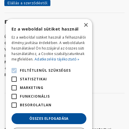
Elállás a szerződéstől
Elérhetőség
×
Ez a weboldal sütiket használ
Üzletünk címe:
Szolnok, Vércse út 17.
Ez a weboldal sütiket használ a felhasználói
élmény javítása érdekében. A weboldalunk
Golf Center Áruház:
06 (56) 423-324
használatával Ön hozzájárul az összes süti
VÁR-Kert Áruház:
06 (56) 429-771
használatához, a Cookie szabályzatunknak
Iroda:
06 (56) 421-857
megfelelően.
Adatkezelési tájékoztató »
Megrendelés, termék információ:
+36 (70) 938-3356
FELTÉTLENÜL SZÜKSÉGES
E-mail:
golfaruhaz@gmail.com
STATISZTIKAI
MARKETING
FUNKCIONÁLIS
BESOROLATLAN
ÖSSZES ELFOGADÁSA