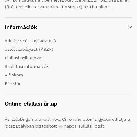
(MTD, Husqvarna), permetezőket (CIFARELLI, Dal Degan), ill.
fűtéstechnikai eszközöket (LAMINOX) szállítunk be.
Információk
Adatkezelési tájékoztató
Üzletszabályzat (ÁSZF)
Elállási nyilatkozat
Szállítási információk
A fiókom
Pénztár
Online elállási űrlap
Az alábbi gombra kattintva Ön online úton is gyakorolhatja a
jogszabályban biztosított 14 napos elállási jogát.