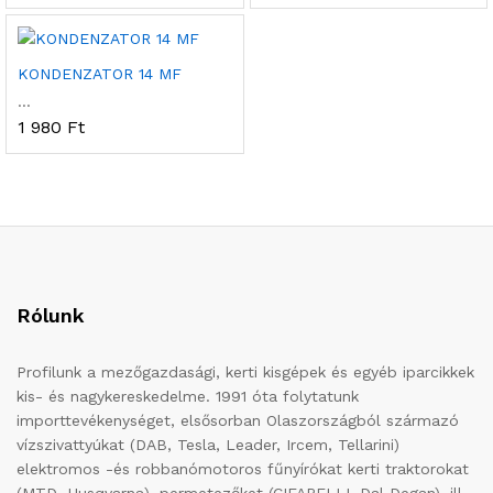
KONDENZATOR 14 MF
...
1 980
Ft
Rólunk
Profilunk a mezőgazdasági, kerti kisgépek és egyéb iparcikkek
kis- és nagykereskedelme. 1991 óta folytatunk
importtevékenységet, elsősorban Olaszországból származó
vízszivattyúkat (DAB, Tesla, Leader, Ircem, Tellarini)
elektromos -és robbanómotoros fűnyírókat kerti traktorokat