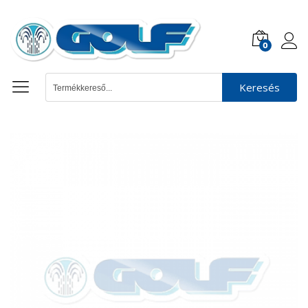
0
Keresés