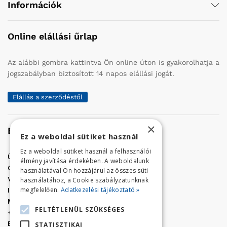
Információk
Online elállási űrlap
Az alábbi gombra kattintva Ön online úton is gyakorolhatja a
jogszabályban biztosított 14 napos elállási jogát.
Elállás a szerződéstől
×
Elérhetőség
Ez a weboldal sütiket használ
Ez a weboldal sütiket használ a felhasználói
Üzletünk címe:
Szolnok, Vércse út 17.
élmény javítása érdekében. A weboldalunk
Golf Center Áruház:
06 (56) 423-324
használatával Ön hozzájárul az összes süti
VÁR-Kert Áruház:
06 (56) 429-771
használatához, a Cookie szabályzatunknak
megfelelően.
Adatkezelési tájékoztató »
Iroda:
06 (56) 421-857
Megrendelés, termék információ:
FELTÉTLENÜL SZÜKSÉGES
+36 (70) 938-3356
E-mail:
golfaruhaz@gmail.com
STATISZTIKAI