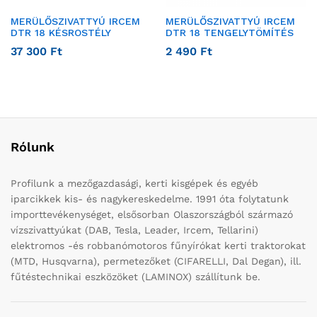
MERÜLŐSZIVATTYÚ IRCEM
MERÜLŐSZIVATTYÚ IRCEM
DTR 18 KÉSROSTÉLY
DTR 18 TENGELYTÖMÍTÉS
37 300
Ft
2 490
Ft
Rólunk
Profilunk a mezőgazdasági, kerti kisgépek és egyéb
iparcikkek kis- és nagykereskedelme. 1991 óta folytatunk
importtevékenységet, elsősorban Olaszországból származó
vízszivattyúkat (DAB, Tesla, Leader, Ircem, Tellarini)
elektromos -és robbanómotoros fűnyírókat kerti traktorokat
(MTD, Husqvarna), permetezőket (CIFARELLI, Dal Degan), ill.
fűtéstechnikai eszközöket (LAMINOX) szállítunk be.