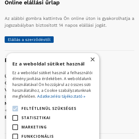
Online elállási űrlap
Az alábbi gombra kattintva Ön online úton is gyakorolhatja a
jogszabályban biztosított 14 napos elállási jogát.
Elállás a szerződéstől
×
Elérhetőség
Ez a weboldal sütiket használ
Ez a weboldal sütiket használ a felhasználói
Üzletünk címe:
Szolnok, Vércse út 17.
élmény javítása érdekében. A weboldalunk
Golf Center Áruház:
06 (56) 423-324
használatával Ön hozzájárul az összes süti
VÁR-Kert Áruház:
06 (56) 429-771
használatához, a Cookie szabályzatunknak
megfelelően.
Adatkezelési tájékoztató »
Iroda:
06 (56) 421-857
Megrendelés, termék információ:
FELTÉTLENÜL SZÜKSÉGES
+36 (70) 938-3356
E-mail:
golfaruhaz@gmail.com
STATISZTIKAI
MARKETING
FUNKCIONÁLIS