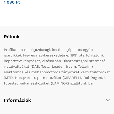
1 980
Ft
Rólunk
Profilunk a mezőgazdasági, kerti kisgépek és egyéb
iparcikkek kis- és nagykereskedelme. 1991 óta folytatunk
importtevékenységet, elsősorban Olaszországból származó
vízszivattyúkat (DAB, Tesla, Leader, Ircem, Tellarini)
elektromos -és robbanómotoros fűnyírókat kerti traktorokat
(MTD, Husqvarna), permetezőket (CIFARELLI, Dal Degan), ill.
fűtéstechnikai eszközöket (LAMINOX) szállítunk be.
Információk