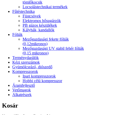
tömlőkocsik
Locsolástechnikai termékek
Fűtéstechnika
Füstcsövek
Elektromos hősugárzók
PB gázos készülékek
Kályhák, kandallók
Fóliák
Mezőgazdasági fekete fóliák
(0,12mikronos)
Mezőgazdasági UV stabil fehér fóliák
(0,15 mikronos)
Terménydarálók
Kézi szerszámok
Gyümölcsrázó, diószedő
Kompresszorok
Ipari kompresszorok
Hobbi célú kompresszor
Áramfejlesztő
Vetőmagok
Alkatrészek
Kosár