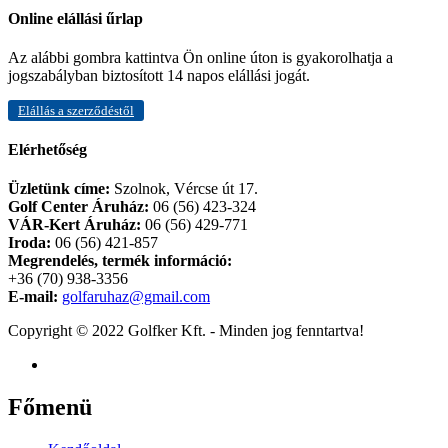
Online elállási űrlap
Az alábbi gombra kattintva Ön online úton is gyakorolhatja a
jogszabályban biztosított 14 napos elállási jogát.
Elállás a szerződéstől
Elérhetőség
Üzletünk címe:
Szolnok, Vércse út 17.
Golf Center Áruház:
06 (56) 423-324
VÁR-Kert Áruház:
06 (56) 429-771
Iroda:
06 (56) 421-857
Megrendelés, termék információ:
+36 (70) 938-3356
E-mail:
golfaruhaz@gmail.com
Copyright © 2022 Golfker Kft. - Minden jog fenntartva!
Főmenü