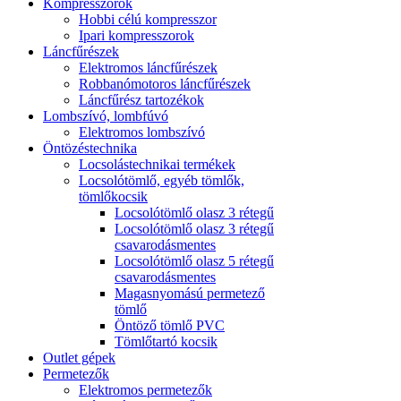
Kompresszorok
Hobbi célú kompresszor
Ipari kompresszorok
Láncfűrészek
Elektromos láncfűrészek
Robbanómotoros láncfűrészek
Láncfűrész tartozékok
Lombszívó, lombfúvó
Elektromos lombszívó
Öntözéstechnika
Locsolástechnikai termékek
Locsolótömlő, egyéb tömlők,
tömlőkocsik
Locsolótömlő olasz 3 rétegű
Locsolótömlő olasz 3 rétegű
csavarodásmentes
Locsolótömlő olasz 5 rétegű
csavarodásmentes
Magasnyomású permetező
tömlő
Öntöző tömlő PVC
Tömlőtartó kocsik
Outlet gépek
Permetezők
Elektromos permetezők