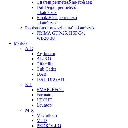
Cifarelli permetező alkatrészek
Dal-Degan permetező
alkatrészek
Emak-Efco permetező
alkatrészek
Robbanómotoros szivattyú alkatrészek
PRIMA GTP-25, HSP-34,
WB20-30,
Márkák
A-D
Agrimotor
AL-KO
Cifarelli
Cub Cadet
DAB
DAL-DEGAN
E-L
EMAK-EFCO
Farmate
HECHT
Launtop
M-R
McCulloch
MTD
PEDROLLO