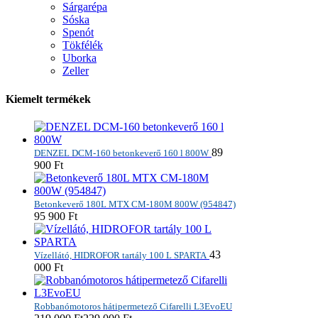
Sárgarépa
Sóska
Spenót
Tökfélék
Uborka
Zeller
Kiemelt termékek
89
DENZEL DCM-160 betonkeverő 160 l 800W
900
Ft
Betonkeverő 180L MTX CM-180M 800W (954847)
95 900
Ft
43
Vízellátó, HIDROFOR tartály 100 L SPARTA
000
Ft
Robbanómotoros hátipermetező Cifarelli L3EvoEU