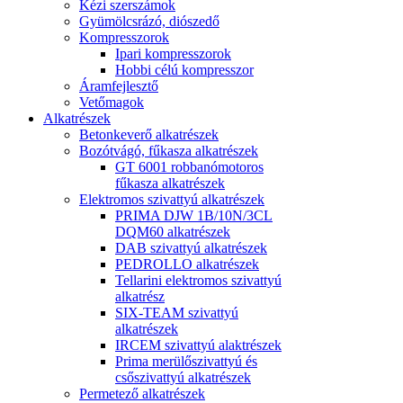
Kézi szerszámok
Gyümölcsrázó, diószedő
Kompresszorok
Ipari kompresszorok
Hobbi célú kompresszor
Áramfejlesztő
Vetőmagok
Alkatrészek
Betonkeverő alkatrészek
Bozótvágó, fűkasza alkatrészek
GT 6001 robbanómotoros
fűkasza alkatrészek
Elektromos szivattyú alkatrészek
PRIMA DJW 1B/10N/3CL
DQM60 alkatrészek
DAB szivattyú alkatrészek
PEDROLLO alkatrészek
Tellarini elektromos szivattyú
alkatrész
SIX-TEAM szivattyú
alkatrészek
IRCEM szivattyú alaktrészek
Prima merülőszivattyú és
csőszivattyú alkatrészek
Permetező alkatrészek