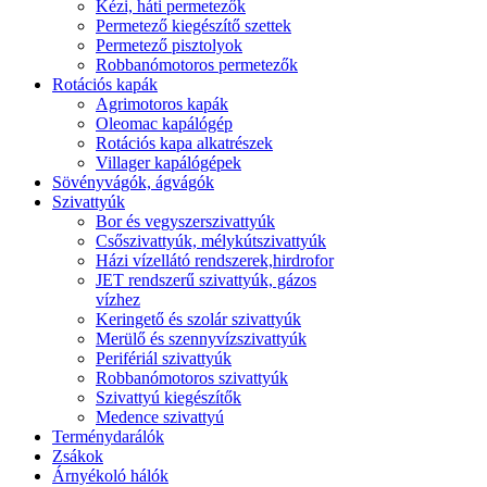
Kézi, háti permetezők
Permetező kiegészítő szettek
Permetező pisztolyok
Robbanómotoros permetezők
Rotációs kapák
Agrimotoros kapák
Oleomac kapálógép
Rotációs kapa alkatrészek
Villager kapálógépek
Sövényvágók, ágvágók
Szivattyúk
Bor és vegyszerszivattyúk
Csőszivattyúk, mélykútszivattyúk
Házi vízellátó rendszerek,hirdrofor
JET rendszerű szivattyúk, gázos
vízhez
Keringető és szolár szivattyúk
Merülő és szennyvízszivattyúk
Perifériál szivattyúk
Robbanómotoros szivattyúk
Szivattyú kiegészítők
Medence szivattyú
Terménydarálók
Zsákok
Árnyékoló hálók