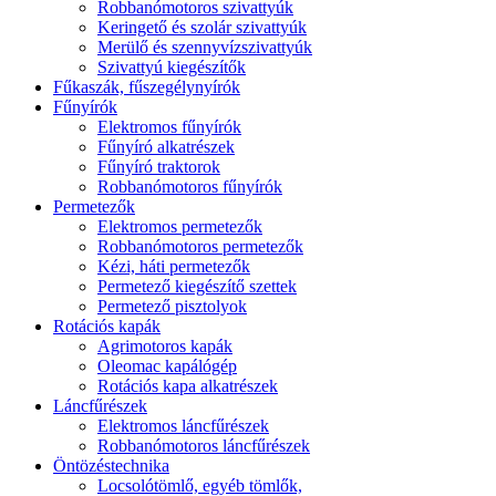
Robbanómotoros szivattyúk
Keringető és szolár szivattyúk
Merülő és szennyvízszivattyúk
Szivattyú kiegészítők
Fűkaszák, fűszegélynyírók
Fűnyírók
Elektromos fűnyírók
Fűnyíró alkatrészek
Fűnyíró traktorok
Robbanómotoros fűnyírók
Permetezők
Elektromos permetezők
Robbanómotoros permetezők
Kézi, háti permetezők
Permetező kiegészítő szettek
Permetező pisztolyok
Rotációs kapák
Agrimotoros kapák
Oleomac kapálógép
Rotációs kapa alkatrészek
Láncfűrészek
Elektromos láncfűrészek
Robbanómotoros láncfűrészek
Öntözéstechnika
Locsolótömlő, egyéb tömlők,