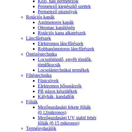
Kézi, háti permetezők
Permetező kiegészítő szettek
Permetező pisztolyok
Rotációs kapák
Agrimotoros kapák
Oleomac kapálógép
Rotációs kapa alkatrészek
Láncfűrészek
Elektromos láncfűrészek
Robbanómotoros láncfűrészek
Öntözéstechnika
Locsolótömlő, egyéb tömlők,
tömlőkocsik
Locsolástechnikai termékek
Fűtéstechnika
Füstcsövek
Elektromos hősugárzók
PB gázos készülékek
Kályhák, kandallók
Fóliák
Mezőgazdasági fekete fóliák
(0,12mikronos)
Mezőgazdasági UV stabil fehér
fóliák (0,15 mikronos)
Terménydarálók