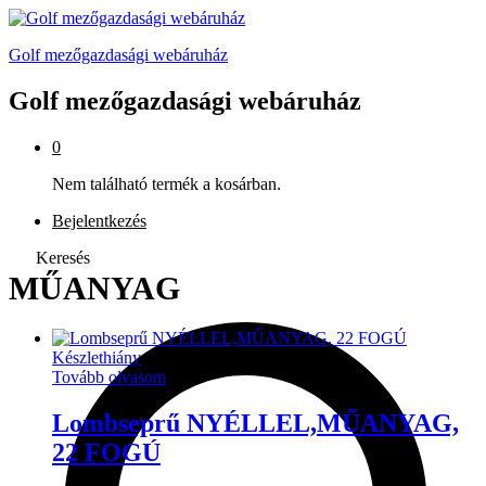
Golf mezőgazdasági webáruház
Golf mezőgazdasági webáruház
0
Nem található termék a kosárban.
Bejelentkezés
Keresés
MŰANYAG
Készlethiány
Tovább olvasom
Lombseprű NYÉLLEL,MŰANYAG,
22 FOGÚ