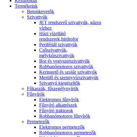
Kezdőoldal
Termékeink
Betonkeverők
Szivattyúk
JET rendszerű szivattyúk, gázos
vízhez
Házi vízellátó
rendszerek,hirdrofor
Perifériál szivattyúk
Csőszivattyúk,
mélykútszivattyúk
Bor és vegyszerszivattyúk
Robbanómotoros szivattyúk
Keringető és szolár szivattyúk
Merülő és szennyvízszivattyúk
Szivattyú kiegészítők
Fűkaszák, fűszegélynyírók
Fűnyírók
Elektromos fűnyírók
Fűnyíró alkatrészek
Fűnyíró traktorok
Robbanómotoros fűnyírók
Permetezők
Elektromos permetezők
Robbanómotoros permetezők