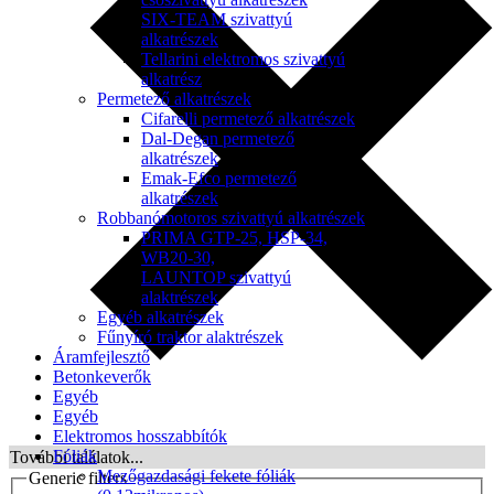
SIX-TEAM szivattyú
alkatrészek
Tellarini elektromos szivattyú
alkatrész
Permetező alkatrészek
Cifarelli permetező alkatrészek
Dal-Degan permetező
alkatrészek
Emak-Efco permetező
alkatrészek
Robbanómotoros szivattyú alkatrészek
PRIMA GTP-25, HSP-34,
WB20-30,
LAUNTOP szivattyú
alaktrészek
Egyéb alkatrészek
Fűnyíró traktor alaktrészek
Áramfejlesztő
Betonkeverők
Egyéb
Egyéb
Elektromos hosszabbítók
Fóliák
További találatok...
Mezőgazdasági fekete fóliák
Generic filters