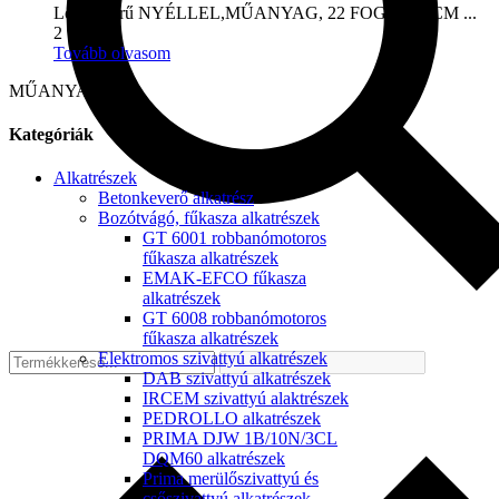
Lombseprű NYÉLLEL,MŰANYAG, 22 FOGÚ, 53 CM ...
2 700
Ft
Tovább olvasom
MŰANYAG
Kategóriák
Alkatrészek
Betonkeverő alkatrész
Bozótvágó, fűkasza alkatrészek
GT 6001 robbanómotoros
fűkasza alkatrészek
EMAK-EFCO fűkasza
alkatrészek
GT 6008 robbanómotoros
fűkasza alkatrészek
Elektromos szivattyú alkatrészek
DAB szivattyú alkatrészek
IRCEM szivattyú alaktrészek
PEDROLLO alkatrészek
PRIMA DJW 1B/10N/3CL
DQM60 alkatrészek
Prima merülőszivattyú és
csőszivattyú alkatrészek