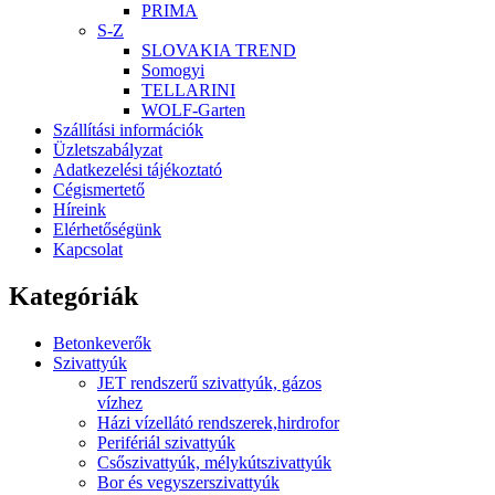
PRIMA
S-Z
SLOVAKIA TREND
Somogyi
TELLARINI
WOLF-Garten
Szállítási információk
Üzletszabályzat
Adatkezelési tájékoztató
Cégismertető
Híreink
Elérhetőségünk
Kapcsolat
Kategóriák
Betonkeverők
Szivattyúk
JET rendszerű szivattyúk, gázos
vízhez
Házi vízellátó rendszerek,hirdrofor
Perifériál szivattyúk
Csőszivattyúk, mélykútszivattyúk
Bor és vegyszerszivattyúk