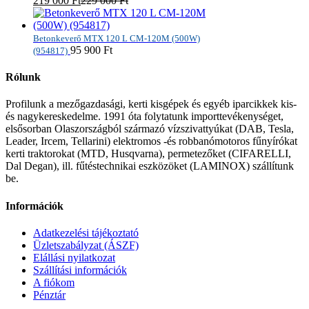
219 000
Ft
229 000
Ft
Betonkeverő MTX 120 L CM-120M (500W)
95 900
Ft
(954817)
Rólunk
Profilunk a mezőgazdasági, kerti kisgépek és egyéb iparcikkek kis-
és nagykereskedelme. 1991 óta folytatunk importtevékenységet,
elsősorban Olaszországból származó vízszivattyúkat (DAB, Tesla,
Leader, Ircem, Tellarini) elektromos -és robbanómotoros fűnyírókat
kerti traktorokat (MTD, Husqvarna), permetezőket (CIFARELLI,
Dal Degan), ill. fűtéstechnikai eszközöket (LAMINOX) szállítunk
be.
Információk
Adatkezelési tájékoztató
Üzletszabályzat (ÁSZF)
Elállási nyilatkozat
Szállítási információk
A fiókom
Pénztár