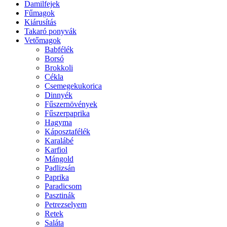
Damilfejek
Fűmagok
Kiárusítás
Takaró ponyvák
Vetőmagok
Babfélék
Borsó
Brokkoli
Cékla
Csemegekukorica
Dinnyék
Fűszernövények
Fűszerpaprika
Hagyma
Káposztafélék
Karalábé
Karfiol
Mángold
Padlizsán
Paprika
Paradicsom
Pasztinák
Petrezselyem
Retek
Saláta