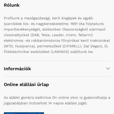
Rólunk
Profilunk a mezőgazdasági, kerti kisgépek és egyéb
iparcikkek kis- és nagykereskedelme. 1991 óta folytatunk
importtevékenységet, elsősorban Olaszországból származó
vízszivattyúkat (DAB, Tesla, Leader, Ircem, Tellarini)
elektromos -és robbanómotoros fűnyírókat kerti traktorokat
(MTD, Husqvarna), permetezőket (CIFARELLI, Dal Degan), ill.
fűtéstechnikai eszközöket (LAMINOX) szállítunk be.
Információk
Online elállási űrlap
Az alábbi gombra kattintva Ön online úton is gyakorolhatja a
jogszabályban biztosított 14 napos elállási jogát.