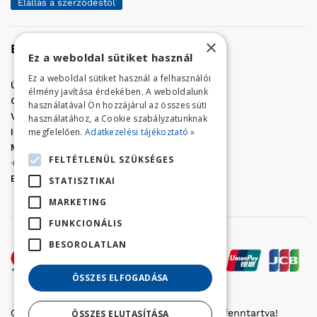
Elállás a szerződéstől
×
Elérhetőség
Ez a weboldal sütiket használ
Ez a weboldal sütiket használ a felhasználói
Üzletünk címe:
Szolnok, Vércse út 17.
élmény javítása érdekében. A weboldalunk
Golf Center Áruház:
06 (56) 423-324
használatával Ön hozzájárul az összes süti
VÁR-Kert Áruház:
06 (56) 429-771
használatához, a Cookie szabályzatunknak
megfelelően.
Adatkezelési tájékoztató »
Iroda:
06 (56) 421-857
Megrendelés, termék információ:
FELTÉTLENÜL SZÜKSÉGES
+36 (70) 938-3356
E-mail:
golfaruhaz@gmail.com
STATISZTIKAI
MARKETING
FUNKCIONÁLIS
BESOROLATLAN
ÖSSZES ELFOGADÁSA
Copyright © 2022 Golfker Kft. - Minden jog fenntartva!
ÖSSZES ELUTASÍTÁSA