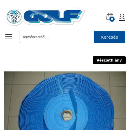
0
Keresés
Készlethiány