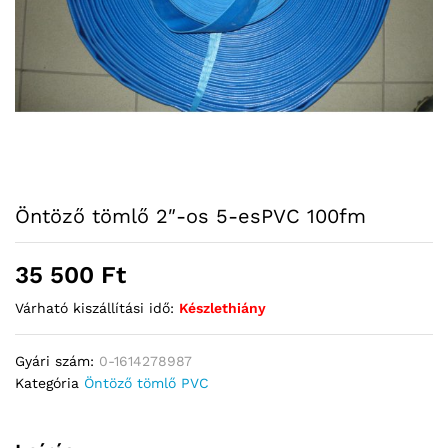
Öntöző tömlő 2″-os 5-esPVC 100fm
35 500
Ft
Várható kiszállítási idő:
Készlethiány
Gyári szám:
0-1614278987
Kategória
Öntöző tömlő PVC