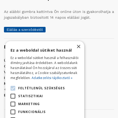
Az alábbi gombra kattintva Ön online úton is gyakorolhatja a
jogszabályban biztosított 14 napos elállási jogát.
Elállás a szerződéstől
×
Elérhetőség
Ez a weboldal sütiket használ
Ez a weboldal sütiket használ a felhasználói
Üzletünk címe:
Szolnok, Vércse út 17.
élmény javítása érdekében. A weboldalunk
Golf Center Áruház:
06 (56) 423-324
használatával Ön hozzájárul az összes süti
VÁR-Kert Áruház:
06 (56) 429-771
használatához, a Cookie szabályzatunknak
megfelelően.
Adatkezelési tájékoztató »
Iroda:
06 (56) 421-857
Megrendelés, termék információ:
FELTÉTLENÜL SZÜKSÉGES
+36 (70) 938-3356
E-mail:
golfaruhaz@gmail.com
STATISZTIKAI
MARKETING
FUNKCIONÁLIS