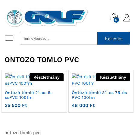
0
Keresés
ONTOZO TOMLO PVC
Készlethiány
Készlethiány
Öntöző tömlő 2″-os 5-
Öntöző tömlő 3″-os 75-ös
esPVC 100fm
PVC 100fm
35 500
Ft
48 000
Ft
ontozo tomlo pvc