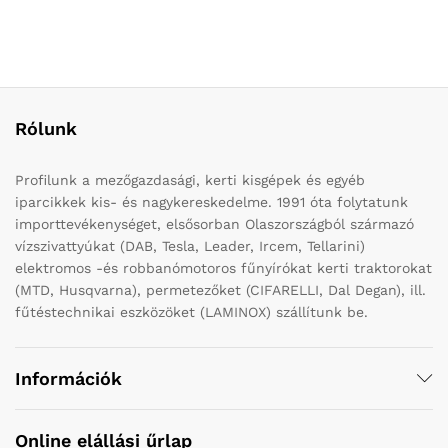
Rólunk
Profilunk a mezőgazdasági, kerti kisgépek és egyéb
iparcikkek kis- és nagykereskedelme. 1991 óta folytatunk
importtevékenységet, elsősorban Olaszországból származó
vízszivattyúkat (DAB, Tesla, Leader, Ircem, Tellarini)
elektromos -és robbanómotoros fűnyírókat kerti traktorokat
(MTD, Husqvarna), permetezőket (CIFARELLI, Dal Degan), ill.
fűtéstechnikai eszközöket (LAMINOX) szállítunk be.
Információk
Online elállási űrlap