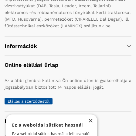
vízszivattyúkat (DAB, Tesla, Leader, Ircem, Tellarini)
elektromos -és robbanómotoros fűnyírókat kerti traktorokat
(MTD, Husqvarna), permetezőket (CIFARELLI, Dal Degan), ill.
fűtéstechnikai eszközöket (LAMINOX) szállítunk be.
Információk
Online elállási űrlap
Az alábbi gombra kattintva Ön online úton is gyakorolhatja a
jogszabályban biztosított 14 napos elállási jogát.
Elállás a szerződéstől
×
Elérhetőség
Ez a weboldal sütiket használ
Ez a weboldal sütiket használ a felhasználói