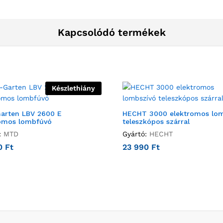
Kapcsolódó termékek
Készlethiány
arten LBV 2600 E
HECHT 3000 elektromos lom
romos lombfúvó
teleszkópos szárral
:
MTD
Gyártó:
HECHT
00
Ft
23 990
Ft