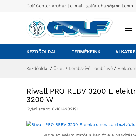
Golf Center Áruház | e-mail:
golfaruhaz@gmail.com
KEZDŐOLDAL
TERMÉKEINK
ALKATRÉ
Kezdőoldal
/
Üzlet
/
Lombszívó, lombfúvó
/
Elektrom
Riwall PRO REBV 3200 E elek
3200 W
Gyári szám:
0-1614282191
Vigye az egérmutatót a kép fölé a nagyításh