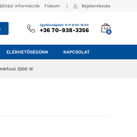
állítási információk
Fiókom
Bejelentkezés
ügyfélszolgálat: H-P 8.00-16.00
s
+36 70-938-3356
0
ELÉRHETŐSÉGÜNK
KAPCSOLAT
lombfúvó 3200 W