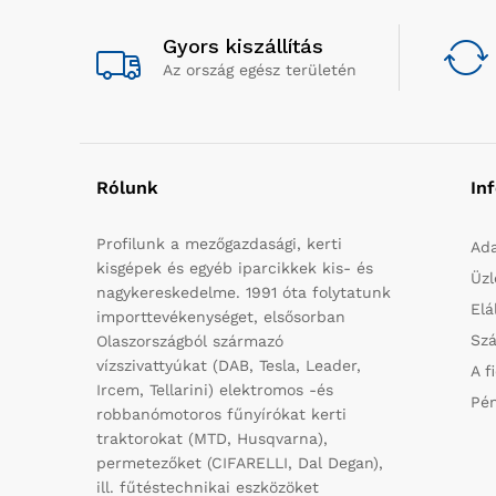
Gyors kiszállítás
Az ország egész területén
Rólunk
In
Profilunk a mezőgazdasági, kerti
Ada
kisgépek és egyéb iparcikkek kis- és
Üzl
nagykereskedelme. 1991 óta folytatunk
Elá
importtevékenységet, elsősorban
Szá
Olaszországból származó
vízszivattyúkat (DAB, Tesla, Leader,
A f
Ircem, Tellarini) elektromos -és
Pén
robbanómotoros fűnyírókat kerti
traktorokat (MTD, Husqvarna),
permetezőket (CIFARELLI, Dal Degan),
ill. fűtéstechnikai eszközöket