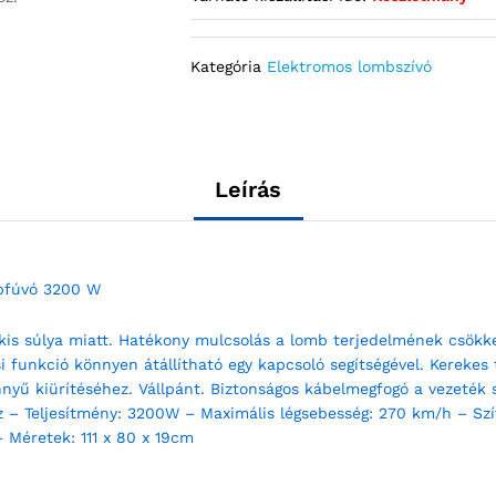
Kategória
Elektromos lombszívó
Leírás
bfúvó 3200 W
is súlya miatt. Hatékony mulcsolás a lomb terjedelmének csökke
jási funkció könnyen átállítható egy kapcsoló segítségével. Kerek
önnyű kiürítéséhez. Vállpánt. Biztonságos kábelmegfogó a vezeték
z – Teljesítmény: 3200W – Maximális légsebesség: 270 km/h – Szív
 – Méretek: 111 x 80 x 19cm