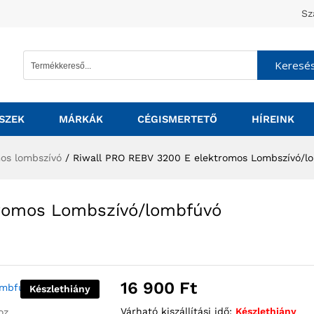
Sz
Keresé
SZEK
MÁRKÁK
CÉGISMERTETŐ
HÍREINK
os lombszívó
/
Riwall PRO REBV 3200 E elektromos Lombszívó/
tromos Lombszívó/lombfúvó
16 900
Ft
Készlethiány
Várható kiszállítási idő:
Készlethiány
oz.