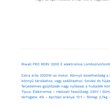
Riwall PRO REBV 3200 E elektromos Lombszívó/lom
Extra erős 3200W-os motor. Könnyű kezelhetőség a k
könnyű tároláshoz, vagy szállításhoz. Szívási és fú
Terjedelmes gyűjtőzsák nagy nyílással a hulladék k
Típus: Elektromos – Hálózati feszültség: 230V / 50H
térfogata: 45l – Aprítási aránya: 12:1 – Tömeg: 2,7kg