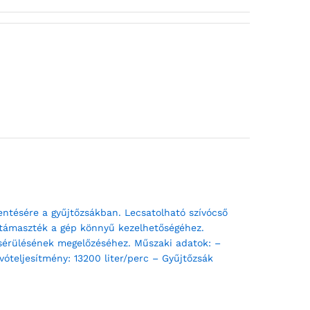
ntésére a gyűjtőzsákban. Lecsatolható szívócső
es támaszték a gép könnyű kezelhetőségéhez.
 sérülésének megelőzéséhez. Műszaki adatok: –
óteljesítmény: 13200 liter/perc – Gyűjtőzsák