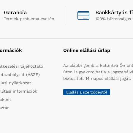
Garancia
Bankkártyás f
Termék probléma esetén
100% biztonságos 
formációk
Online elállási űrlap
Az alábbi gombra kattintva Ön onl
tkezelési tájékoztató
úton is gyakorolhatja a jogszabál
etszabályzat (ÁSZF)
biztosított 14 napos elállási jogát.
llási nyilatkozat
llítási információk
Elállás a szerződéstől
iókom
ztár