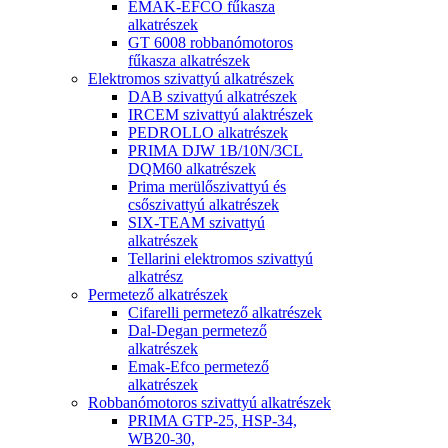
EMAK-EFCO fűkasza
alkatrészek
GT 6008 robbanómotoros
fűkasza alkatrészek
Elektromos szivattyú alkatrészek
DAB szivattyú alkatrészek
IRCEM szivattyú alaktrészek
PEDROLLO alkatrészek
PRIMA DJW 1B/10N/3CL
DQM60 alkatrészek
Prima merülőszivattyú és
csőszivattyú alkatrészek
SIX-TEAM szivattyú
alkatrészek
Tellarini elektromos szivattyú
alkatrész
Permetező alkatrészek
Cifarelli permetező alkatrészek
Dal-Degan permetező
alkatrészek
Emak-Efco permetező
alkatrészek
Robbanómotoros szivattyú alkatrészek
PRIMA GTP-25, HSP-34,
WB20-30,