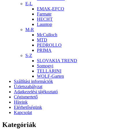
E-L
EMAK-EFCO
Farmate
HECHT
Launtop
M-R
McCulloch
MTD
PEDROLLO
PRIMA
S-Z
SLOVAKIA TREND
Somogyi
TELLARINI
WOLF-Garten
Szállítási információk
Üzletszabályzat
Adatkezelési tájékoztató
Cégismertető
Híreink
Elérhetőségünk
Kapcsolat
Kategóriák