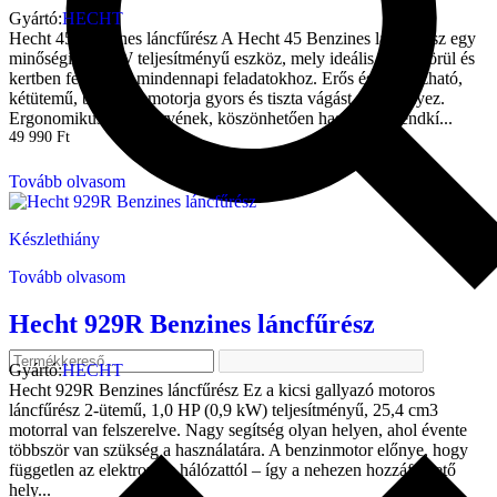
Gyártó:
HECHT
Hecht 45 Benzines láncfűrész A Hecht 45 Benzines láncfűrész egy
minőségi, 2,1 kW teljesítményű eszköz, mely ideális a ház körül és
kertben felmerülő mindennapi feladatokhoz. Erős és megbízható,
kétütemű, benzines motorja gyors és tiszta vágást eredményez.
Ergonomikus formatervének, köszönhetően használata rendkí...
49 990
Ft
Tovább olvasom
Készlethiány
Tovább olvasom
Hecht 929R Benzines láncfűrész
Gyártó:
HECHT
Hecht 929R Benzines láncfűrész Ez a kicsi gallyazó motoros
láncfűrész 2-ütemű, 1,0 HP (0,9 kW) teljesítményű, 25,4 cm3
motorral van felszerelve. Nagy segítség olyan helyen, ahol évente
többször van szükség a használatára. A benzinmotor előnye, hogy
független az elektromos hálózattól – így a nehezen hozzáférhető
hely...