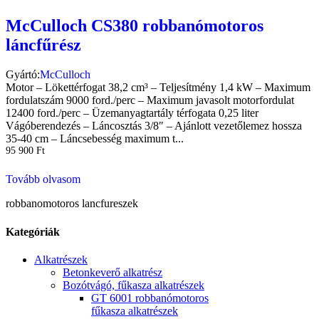
McCulloch CS380 robbanómotoros
láncfűrész
Gyártó:
McCulloch
Motor – Lökettérfogat 38,2 cm³ – Teljesítmény 1,4 kW – Maximum
fordulatszám 9000 ford./perc – Maximum javasolt motorfordulat
12400 ford./perc – Üzemanyagtartály térfogata 0,25 liter
Vágóberendezés – Láncosztás 3/8″ – Ajánlott vezetőlemez hossza
35-40 cm – Láncsebesség maximum t...
95 900
Ft
Tovább olvasom
robbanomotoros lancfureszek
Kategóriák
Alkatrészek
Betonkeverő alkatrész
Bozótvágó, fűkasza alkatrészek
GT 6001 robbanómotoros
fűkasza alkatrészek