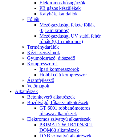
Elektromos hősugárzók
PB gázos készülékek
Kályhák, kandallók
Fóliák
Mezőgazdasági fekete fóliák
(0,12mikronos)
Mezőgazdasági UV stabil fehér
fóliák (0,15 mikronos)
Terménydarálók
Kézi szerszámok
Gyümölcsrázó, diószedő
Kompresszorok
Ipari kompresszorok
Hobbi célú kompresszor
Áramfejlesztő
Vetőmagok
Alkatrészek
Betonkeverő alkatrészek
Bozótvágó, fűkasza alkatrészek
GT 6001 robbanómotoros
fűkasza alkatrészek
Elektromos szivattyú alkatrészek
PRIMA DJW 1B/10N/3CL
DQM60 alkatrészek
DAB szivattyú alkatrészek