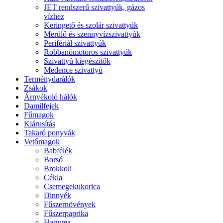
JET rendszerű szivattyúk, gázos
vízhez
Keringető és szolár szivattyúk
Merülő és szennyvízszivattyúk
Perifériál szivattyúk
Robbanómotoros szivattyúk
Szivattyú kiegészítők
Medence szivattyú
Terménydarálók
Zsákok
Árnyékoló hálók
Damilfejek
Fűmagok
Kiárusítás
Takaró ponyvák
Vetőmagok
Babfélék
Borsó
Brokkoli
Cékla
Csemegekukorica
Dinnyék
Fűszernövények
Fűszerpaprika
Hagyma