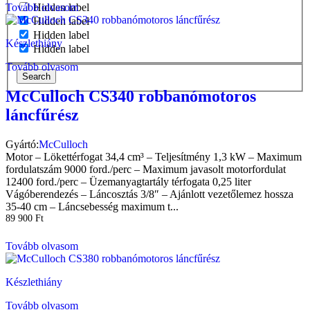
Tovább olvasom
Hidden label
Hidden label
Hidden label
Készlethiány
Hidden label
Tovább olvasom
Search
McCulloch CS340 robbanómotoros
láncfűrész
Gyártó:
McCulloch
Motor – Lökettérfogat 34,4 cm³ – Teljesítmény 1,3 kW – Maximum
fordulatszám 9000 ford./perc – Maximum javasolt motorfordulat
12400 ford./perc – Üzemanyagtartály térfogata 0,25 liter
Vágóberendezés – Láncosztás 3/8″ – Ajánlott vezetőlemez hossza
35-40 cm – Láncsebesség maximum t...
89 900
Ft
Tovább olvasom
Készlethiány
Tovább olvasom