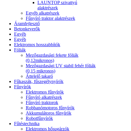
LAUNTOP szivattyú
alaktrészek
Egyéb alkatrészek
Fűnyíró traktor alaktrészek
Áramfejlesztő
Betonkeverők
Egyéb
Egyéb
Elektromos hosszabbítók
Fóliák
Mezőgazdasági fekete fóliák
(0,12mikronos)
Mezőgazdasági UV stabil fehér fóliák
(0,15 mikronos)
Áttelelő takaró
Fűkaszák, fűszegélynyírók
Fűnyírók
Elektromos fűnyírók
Fűnyíró alkatrészek
Fűnyíró traktorok
Robbanómotoros fűnyírók
Akkumulátoros fűnyírók
Robotfűnyírók
Fűtéstechnika
Elektromos hősugárzók