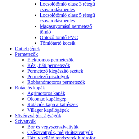
Locsolótömlő olasz 3 rétegű
csavarodásmentes
Locsolótömlő olasz 5 rétegű
csavarodásmentes
Magasnyomású permetező
tömlő
Öntöző tömlő PVC
Tömlőtartó kocsik
Outlet gépek
Permetezők
Elektromos permetezők
Kézi, háti permetezők
Permetező kiegészítő szettek
Permetező pisztolyok
Robbanómotoros permetezők
Rotációs kapák
Agrimotoros kapák
Oleomac kapálógép
Rotációs kapa alkatrészek
Villager kapálógépek
Sövényvágók, ágvágók
Szivattyúk
Bor és vegyszerszivattyúk
Csőszivattyúk, mélykútszivattyúk
Házi vízellátó rendszerek,hirdrofor