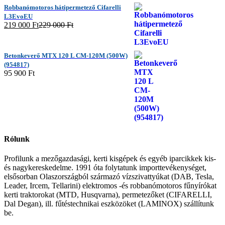
Robbanómotoros hátipermetező Cifarelli
L3EvoEU
219 000
Ft
229 000
Ft
Betonkeverő MTX 120 L CM-120M (500W)
(954817)
95 900
Ft
Rólunk
Profilunk a mezőgazdasági, kerti kisgépek és egyéb iparcikkek kis-
és nagykereskedelme. 1991 óta folytatunk importtevékenységet,
elsősorban Olaszországból származó vízszivattyúkat (DAB, Tesla,
Leader, Ircem, Tellarini) elektromos -és robbanómotoros fűnyírókat
kerti traktorokat (MTD, Husqvarna), permetezőket (CIFARELLI,
Dal Degan), ill. fűtéstechnikai eszközöket (LAMINOX) szállítunk
be.