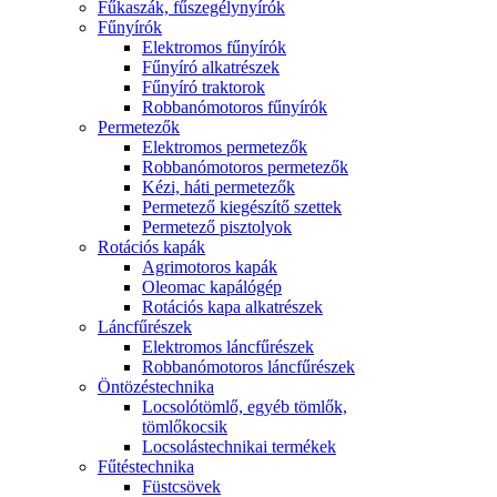
Fűkaszák, fűszegélynyírók
Fűnyírók
Elektromos fűnyírók
Fűnyíró alkatrészek
Fűnyíró traktorok
Robbanómotoros fűnyírók
Permetezők
Elektromos permetezők
Robbanómotoros permetezők
Kézi, háti permetezők
Permetező kiegészítő szettek
Permetező pisztolyok
Rotációs kapák
Agrimotoros kapák
Oleomac kapálógép
Rotációs kapa alkatrészek
Láncfűrészek
Elektromos láncfűrészek
Robbanómotoros láncfűrészek
Öntözéstechnika
Locsolótömlő, egyéb tömlők,
tömlőkocsik
Locsolástechnikai termékek
Fűtéstechnika
Füstcsövek