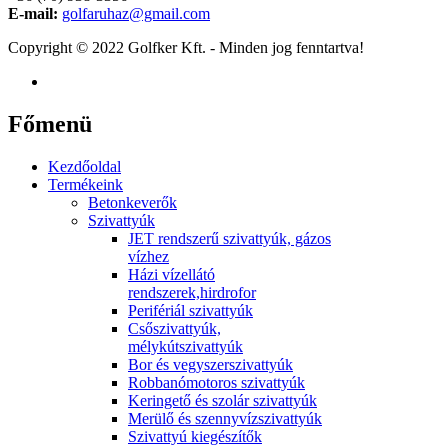
E-mail:
golfaruhaz@gmail.com
Copyright © 2022 Golfker Kft. - Minden jog fenntartva!
Főmenü
Kezdőoldal
Termékeink
Betonkeverők
Szivattyúk
JET rendszerű szivattyúk, gázos
vízhez
Házi vízellátó
rendszerek,hirdrofor
Perifériál szivattyúk
Csőszivattyúk,
mélykútszivattyúk
Bor és vegyszerszivattyúk
Robbanómotoros szivattyúk
Keringető és szolár szivattyúk
Merülő és szennyvízszivattyúk
Szivattyú kiegészítők