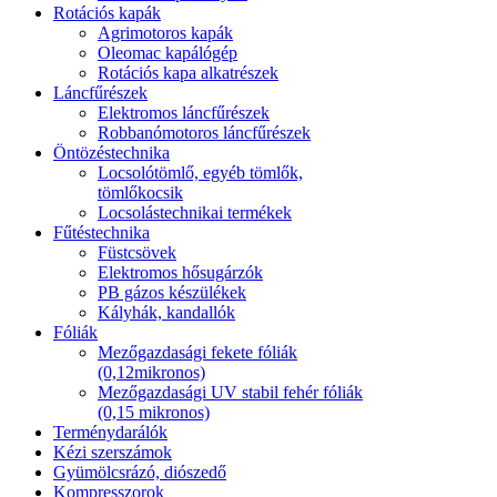
Rotációs kapák
Agrimotoros kapák
Oleomac kapálógép
Rotációs kapa alkatrészek
Láncfűrészek
Elektromos láncfűrészek
Robbanómotoros láncfűrészek
Öntözéstechnika
Locsolótömlő, egyéb tömlők,
tömlőkocsik
Locsolástechnikai termékek
Fűtéstechnika
Füstcsövek
Elektromos hősugárzók
PB gázos készülékek
Kályhák, kandallók
Fóliák
Mezőgazdasági fekete fóliák
(0,12mikronos)
Mezőgazdasági UV stabil fehér fóliák
(0,15 mikronos)
Terménydarálók
Kézi szerszámok
Gyümölcsrázó, diószedő
Kompresszorok