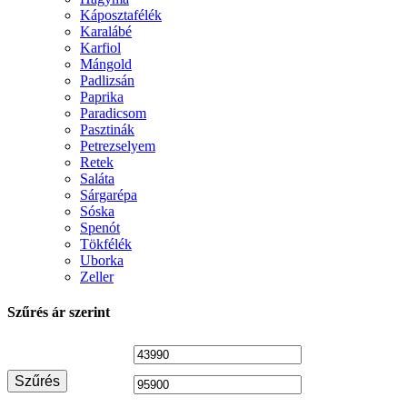
Káposztafélék
Karalábé
Karfiol
Mángold
Padlizsán
Paprika
Paradicsom
Pasztinák
Petrezselyem
Retek
Saláta
Sárgarépa
Sóska
Spenót
Tökfélék
Uborka
Zeller
Szűrés ár szerint
Min
Max
Szűrés
ár
ár