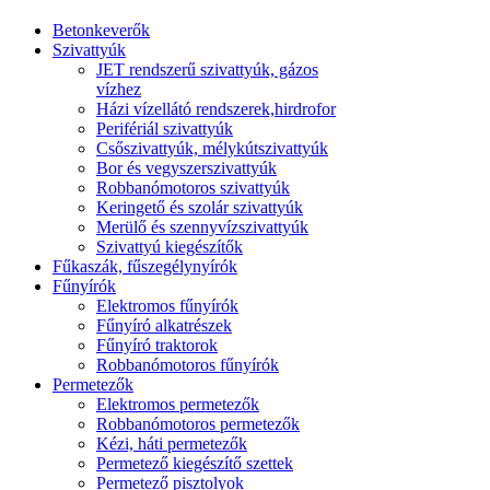
Betonkeverők
Szivattyúk
JET rendszerű szivattyúk, gázos
vízhez
Házi vízellátó rendszerek,hirdrofor
Perifériál szivattyúk
Csőszivattyúk, mélykútszivattyúk
Bor és vegyszerszivattyúk
Robbanómotoros szivattyúk
Keringető és szolár szivattyúk
Merülő és szennyvízszivattyúk
Szivattyú kiegészítők
Fűkaszák, fűszegélynyírók
Fűnyírók
Elektromos fűnyírók
Fűnyíró alkatrészek
Fűnyíró traktorok
Robbanómotoros fűnyírók
Permetezők
Elektromos permetezők
Robbanómotoros permetezők
Kézi, háti permetezők
Permetező kiegészítő szettek
Permetező pisztolyok