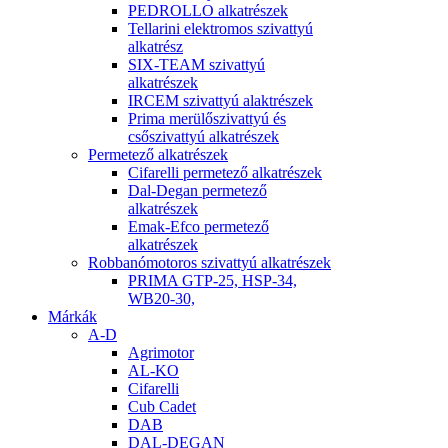
PEDROLLO alkatrészek
Tellarini elektromos szivattyú
alkatrész
SIX-TEAM szivattyú
alkatrészek
IRCEM szivattyú alaktrészek
Prima merülőszivattyú és
csőszivattyú alkatrészek
Permetező alkatrészek
Cifarelli permetező alkatrészek
Dal-Degan permetező
alkatrészek
Emak-Efco permetező
alkatrészek
Robbanómotoros szivattyú alkatrészek
PRIMA GTP-25, HSP-34,
WB20-30,
Márkák
A-D
Agrimotor
AL-KO
Cifarelli
Cub Cadet
DAB
DAL-DEGAN