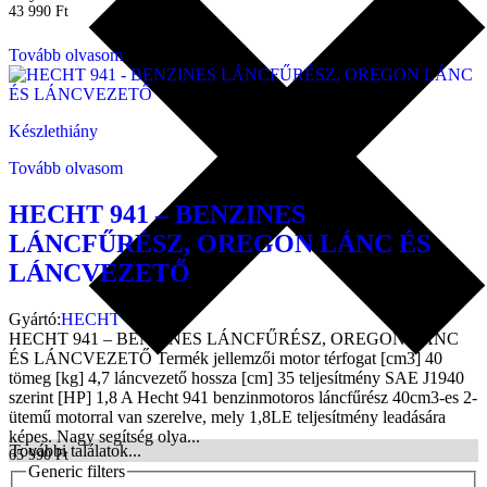
43 990
Ft
Tovább olvasom
Készlethiány
Tovább olvasom
HECHT 941 – BENZINES
LÁNCFŰRÉSZ, OREGON LÁNC ÉS
LÁNCVEZETŐ
Gyártó:
HECHT
HECHT 941 – BENZINES LÁNCFŰRÉSZ, OREGON LÁNC
ÉS LÁNCVEZETŐ Termék jellemzői motor térfogat [cm3] 40
tömeg [kg] 4,7 láncvezető hossza [cm] 35 teljesítmény SAE J1940
szerint [HP] 1,8 A Hecht 941 benzinmotoros láncfűrész 40cm3-es 2-
ütemű motorral van szerelve, mely 1,8LE teljesítmény leadására
képes. Nagy segítség olya...
További találatok...
65 990
Ft
Generic filters