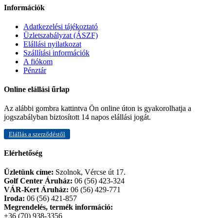
Információk
Adatkezelési tájékoztató
Üzletszabályzat (ÁSZF)
Elállási nyilatkozat
Szállítási információk
A fiókom
Pénztár
Online elállási űrlap
Az alábbi gombra kattintva Ön online úton is gyakorolhatja a
jogszabályban biztosított 14 napos elállási jogát.
Elállás a szerződéstől
Elérhetőség
Üzletünk címe:
Szolnok, Vércse út 17.
Golf Center Áruház:
06 (56) 423-324
VÁR-Kert Áruház:
06 (56) 429-771
Iroda:
06 (56) 421-857
Megrendelés, termék információ:
+36 (70) 938-3356