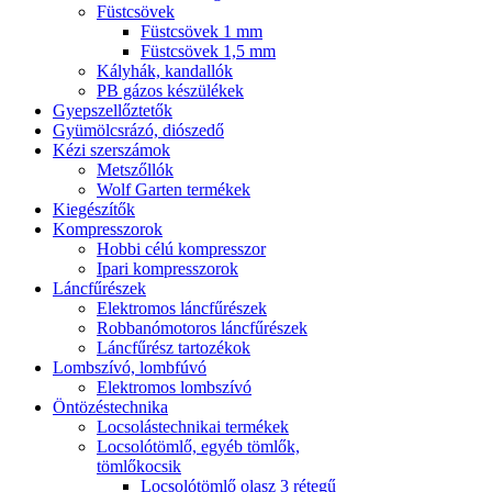
Füstcsövek
Füstcsövek 1 mm
Füstcsövek 1,5 mm
Kályhák, kandallók
PB gázos készülékek
Gyepszellőztetők
Gyümölcsrázó, diószedő
Kézi szerszámok
Metszőllók
Wolf Garten termékek
Kiegészítők
Kompresszorok
Hobbi célú kompresszor
Ipari kompresszorok
Láncfűrészek
Elektromos láncfűrészek
Robbanómotoros láncfűrészek
Láncfűrész tartozékok
Lombszívó, lombfúvó
Elektromos lombszívó
Öntözéstechnika
Locsolástechnikai termékek
Locsolótömlő, egyéb tömlők,
tömlőkocsik
Locsolótömlő olasz 3 rétegű