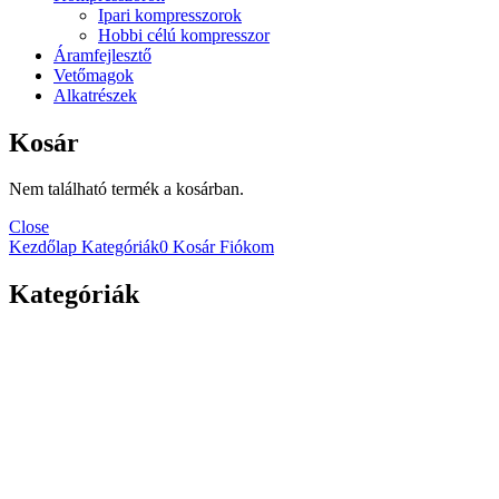
Ipari kompresszorok
Hobbi célú kompresszor
Áramfejlesztő
Vetőmagok
Alkatrészek
Kosár
Nem található termék a kosárban.
Close
Kezdőlap
Kategóriák
0
Kosár
Fiókom
Kategóriák