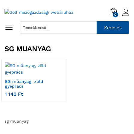
0
Keresés
SG MUANYAG
SG műanyag, zöld
gyeprács
1 140
Ft
sg muanyag