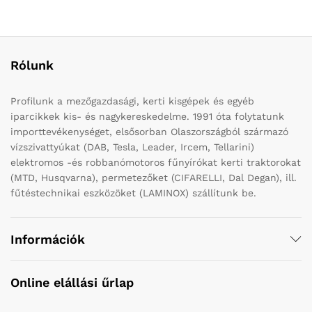
Rólunk
Profilunk a mezőgazdasági, kerti kisgépek és egyéb
iparcikkek kis- és nagykereskedelme. 1991 óta folytatunk
importtevékenységet, elsősorban Olaszországból származó
vízszivattyúkat (DAB, Tesla, Leader, Ircem, Tellarini)
elektromos -és robbanómotoros fűnyírókat kerti traktorokat
(MTD, Husqvarna), permetezőket (CIFARELLI, Dal Degan), ill.
fűtéstechnikai eszközöket (LAMINOX) szállítunk be.
Információk
Online elállási űrlap