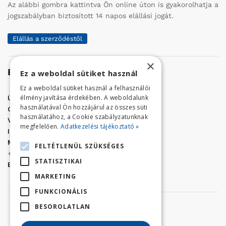
Az alábbi gombra kattintva Ön online úton is gyakorolhatja a
jogszabályban biztosított 14 napos elállási jogát.
Elállás a szerződéstől
×
Elérhetőség
Ez a weboldal sütiket használ
Ez a weboldal sütiket használ a felhasználói
élmény javítása érdekében. A weboldalunk
Üzletünk címe:
Szolnok, Vércse út 17.
használatával Ön hozzájárul az összes süti
Golf Center Áruház:
06 (56) 423-324
használatához, a Cookie szabályzatunknak
VÁR-Kert Áruház:
06 (56) 429-771
megfelelően.
Adatkezelési tájékoztató »
Iroda:
06 (56) 421-857
Megrendelés, termék információ:
FELTÉTLENÜL SZÜKSÉGES
+36 (70) 938-3356
STATISZTIKAI
E-mail:
golfaruhaz@gmail.com
MARKETING
FUNKCIONÁLIS
BESOROLATLAN