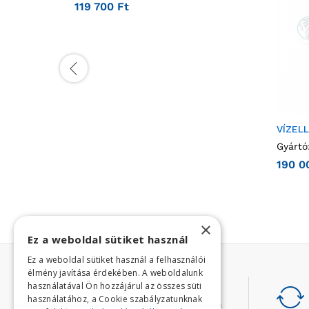
119 700
Ft
VÍZEL
Gyártó
190 
×
Ez a weboldal sütiket használ
Ez a weboldal sütiket használ a felhasználói
élmény javítása érdekében. A weboldalunk
használatával Ön hozzájárul az összes süti
Gyors kiszállítás
használatához, a Cookie szabályzatunknak
Az ország egész területén