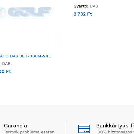
Gyártó:
DAB
2 732
Ft
LÁTÓ DAB JET-300M-24L
:
DAB
000
Ft
Garancia
Bankkártyás f
Termék probléma esetén
100% biztonságos 