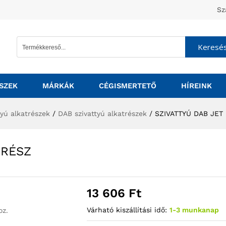
Sz
Keresé
SZEK
MÁRKÁK
CÉGISMERTETŐ
HÍREINK
tyú alkatrészek
/
DAB szivattyú alkatrészek
/
SZIVATTYÚ DAB JET
ÓRÉSZ
13 606
Ft
Várható kiszállítási idő:
1-3 munkanap
oz.