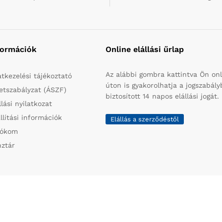
formációk
Online elállási űrlap
Az alábbi gombra kattintva Ön onl
tkezelési tájékoztató
úton is gyakorolhatja a jogszabál
etszabályzat (ÁSZF)
biztosított 14 napos elállási jogát.
llási nyilatkozat
llítási információk
Elállás a szerződéstől
iókom
ztár