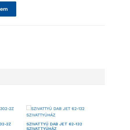
zem
02-2Z
SZIVATTYÚ DAB JET 62-132
VÍZELLÁ
SZIVATTYÚHÁZ
112M-24