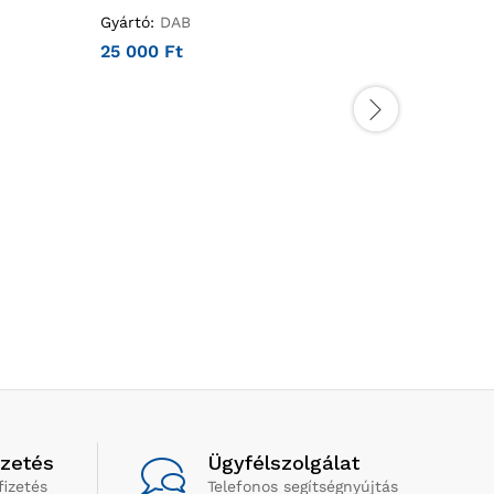
Gyártó:
DAB
Gyártó:
D
25 000
Ft
105 00
izetés
Ügyfélszolgálat
fizetés
Telefonos segítségnyújtás