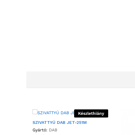
Készlethiány
SZIVATTYÚ DAB JET-251M
Gyártó:
DAB