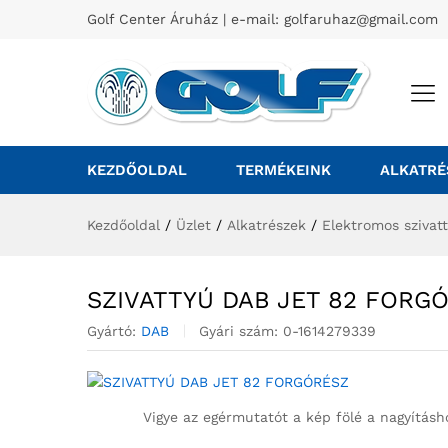
Golf Center Áruház | e-mail:
golfaruhaz@gmail.com
KEZDŐOLDAL
TERMÉKEINK
ALKATRÉ
Kezdőoldal
/
Üzlet
/
Alkatrészek
/
Elektromos szivat
SZIVATTYÚ DAB JET 82 FORG
Gyártó:
DAB
Gyári szám:
0-1614279339
Vigye az egérmutatót a kép fölé a nagyításh