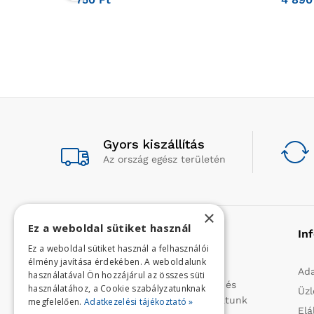
Gyors kiszállítás
Az ország egész területén
×
Ez a weboldal sütiket használ
Rólunk
In
Ez a weboldal sütiket használ a felhasználói
élmény javítása érdekében. A weboldalunk
Profilunk a mezőgazdasági, kerti
Ada
használatával Ön hozzájárul az összes süti
kisgépek és egyéb iparcikkek kis- és
használatához, a Cookie szabályzatunknak
Üzl
nagykereskedelme. 1991 óta folytatunk
megfelelően.
Adatkezelési tájékoztató »
Elá