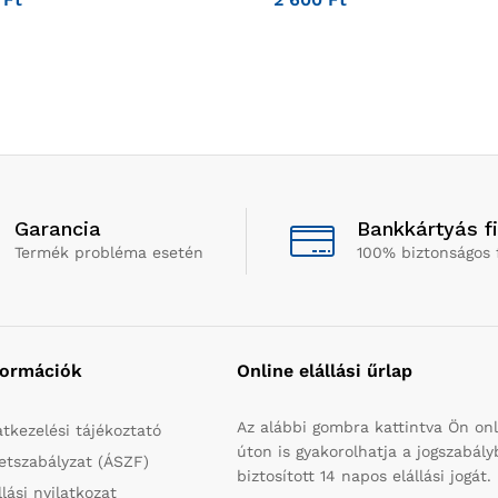
Garancia
Bankkártyás f
Termék probléma esetén
100% biztonságos 
formációk
Online elállási űrlap
Az alábbi gombra kattintva Ön onl
tkezelési tájékoztató
úton is gyakorolhatja a jogszabál
etszabályzat (ÁSZF)
biztosított 14 napos elállási jogát.
llási nyilatkozat