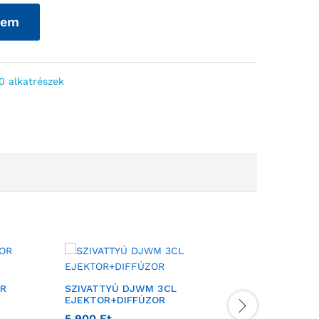
zem
 alkatrészek
OR
SZIVATTYÚ DJWM 3CL
SZIVATT
EJEKTOR+DIFFÚZOR
SZIVATT
5 900
Ft
Gyártó:
P