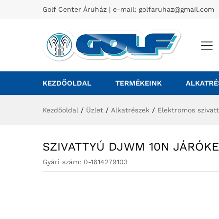
Golf Center Áruház | e-mail:
golfaruhaz@gmail.com
KEZDŐOLDAL
TERMÉKEINK
ALKATRÉ
Kezdőoldal
/
Üzlet
/
Alkatrészek
/
Elektromos szivat
SZIVATTYÚ DJWM 10N JÁRÓK
Gyári szám:
0-1614279103