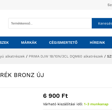
Sz
Keresé
SZEK
MÁRKÁK
CÉGISMERTETŐ
HÍREINK
tyú alkatrészek
/
PRIMA DJW 1B/10N/3CL DQM60 alkatrészek
/
SZ
ERÉK BRONZ ÚJ
6 900
Ft
Várható kiszállítási idő:
1-3 munkanap