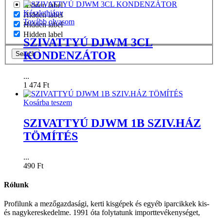
Hidden label
Készlethiány
Hidden label
Tovább olvasom
Hidden label
Hidden label
SZIVATTYÚ DJWM 3CL
KONDENZÁTOR
Search
...
1 474
Ft
Kosárba teszem
SZIVATTYÚ DJWM 1B SZIV.HÁZ
TÖMÍTÉS
...
490
Ft
Rólunk
Profilunk a mezőgazdasági, kerti kisgépek és egyéb iparcikkek kis-
és nagykereskedelme. 1991 óta folytatunk importtevékenységet,