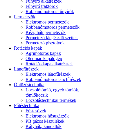
Fűnyíró alkatrészek
Fűnyíró traktorok
Robbanómotoros fűnyírók
Permetezők
Elektromos permetezők
Robbanómotoros permetezők
Kézi, háti permetezők
Permetező kiegészítő szettek
Permetező pisztolyok
Rotációs kapák
Agrimotoros kapák
Oleomac kapálógép
Rotációs kapa alkatrészek
Láncfűrészek
Elektromos láncfűrészek
Robbanómotoros láncfűrészek
Öntözéstechnika
Locsolótömlő, egyéb tömlők,
tömlőkocsik
Locsolástechnikai termékek
Fűtéstechnika
Füstcsövek
Elektromos hősugárzók
PB gázos készülékek
Kályhák, kandallók