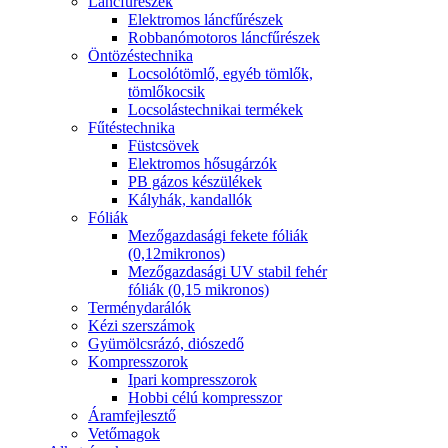
Láncfűrészek
Elektromos láncfűrészek
Robbanómotoros láncfűrészek
Öntözéstechnika
Locsolótömlő, egyéb tömlők,
tömlőkocsik
Locsolástechnikai termékek
Fűtéstechnika
Füstcsövek
Elektromos hősugárzók
PB gázos készülékek
Kályhák, kandallók
Fóliák
Mezőgazdasági fekete fóliák
(0,12mikronos)
Mezőgazdasági UV stabil fehér
fóliák (0,15 mikronos)
Terménydarálók
Kézi szerszámok
Gyümölcsrázó, diószedő
Kompresszorok
Ipari kompresszorok
Hobbi célú kompresszor
Áramfejlesztő
Vetőmagok