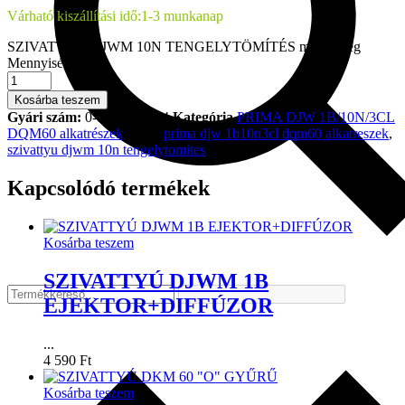
Várható kiszállítási idő:
1-3 munkanap
SZIVATTYÚ DJWM 10N TENGELYTÖMÍTÉS mennyiség
Mennyiség:
Kosárba teszem
Gyári szám:
0-1614279134
Kategória
PRIMA DJW 1B/10N/3CL
DQM60 alkatrészek
Tags:
prima djw 1b10n3cl dqm60 alkatreszek
,
szivattyu djwm 10n tengelytomites
Kapcsolódó termékek
Kosárba teszem
SZIVATTYÚ DJWM 1B
EJEKTOR+DIFFÚZOR
...
4 590
Ft
Kosárba teszem