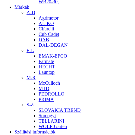
WB20-30,
Márkák
A-D
Agrimotor
AL-KO
Cifarelli
Cub Cadet
DAB
DAL-DEGAN
E-L
EMAK-EFCO
Farmate
HECHT
Launtop
M-R
McCulloch
MTD
PEDROLLO
PRIMA
S-Z
SLOVAKIA TREND
Somogyi
TELLARINI
WOLF-Garten
Szállítási információk