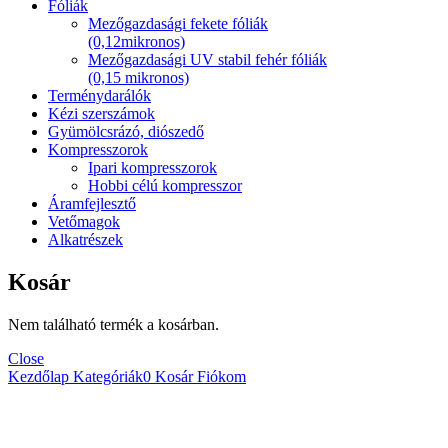
Fóliák
Mezőgazdasági fekete fóliák
(0,12mikronos)
Mezőgazdasági UV stabil fehér fóliák
(0,15 mikronos)
Terménydarálók
Kézi szerszámok
Gyümölcsrázó, diószedő
Kompresszorok
Ipari kompresszorok
Hobbi célú kompresszor
Áramfejlesztő
Vetőmagok
Alkatrészek
Kosár
Nem található termék a kosárban.
Close
Kezdőlap
Kategóriák
0
Kosár
Fiókom