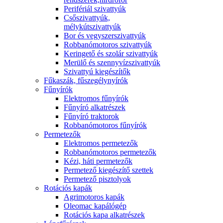
Perifériál szivattyúk
Csőszivattyúk,
mélykútszivattyúk
Bor és vegyszerszivattyúk
Robbanómotoros szivattyúk
Keringető és szolár szivattyúk
Merülő és szennyvízszivattyúk
Szivattyú kiegészítők
Fűkaszák, fűszegélynyírók
Fűnyírók
Elektromos fűnyírók
Fűnyíró alkatrészek
Fűnyíró traktorok
Robbanómotoros fűnyírók
Permetezők
Elektromos permetezők
Robbanómotoros permetezők
Kézi, háti permetezők
Permetező kiegészítő szettek
Permetező pisztolyok
Rotációs kapák
Agrimotoros kapák
Oleomac kapálógép
Rotációs kapa alkatrészek