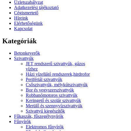
Üzletszabályzat
Adatkezelési tájékoztató
Cégismertető
Híreink
Elérhetőségünk
Kapcsolat
Kategóriák
Betonkeverők
Szivattyúk
JET rendszerű szivattyúk, gázos
vízhez
Házi vízellátó rendszerek,hirdrofor
Perifériál szivattyúk
Csőszivattyúk, mélykútszivattyúk
Bor és vegyszerszivattyúk
Robbanómotoros szivattyúk
Keringető és szolár szivattyúk
Merülő és szennyvízszivattyúk
Szivattyú kiegészítők
Fűkaszák, fűszegélynyírók
Fűnyírók
Elektromos fűnyírók