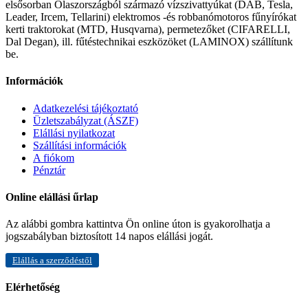
elsősorban Olaszországból származó vízszivattyúkat (DAB, Tesla,
Leader, Ircem, Tellarini) elektromos -és robbanómotoros fűnyírókat
kerti traktorokat (MTD, Husqvarna), permetezőket (CIFARELLI,
Dal Degan), ill. fűtéstechnikai eszközöket (LAMINOX) szállítunk
be.
Információk
Adatkezelési tájékoztató
Üzletszabályzat (ÁSZF)
Elállási nyilatkozat
Szállítási információk
A fiókom
Pénztár
Online elállási űrlap
Az alábbi gombra kattintva Ön online úton is gyakorolhatja a
jogszabályban biztosított 14 napos elállási jogát.
Elállás a szerződéstől
Elérhetőség