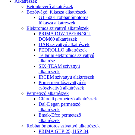
Alkatrészek
Betonkeverő alkatrészek
Bozótvágó, fűkasza alkatrészek
GT 6001 robbanómotoros
fűkasza alkatrészek
Elektromos szivattyú alkatrészek
PRIMA DJW 1B/10N/3CL
DQM60 alkatrészek
DAB szivattyú alkatrészek
PEDROLLO alkatrészek
Tellarini elektromos szivattyú
alkatrész
SIX-TEAM szivattyú
alkatrészek
IRCEM szivattyú alaktrészek
Prima merülőszivattyú és
csőszivattyú alkatrészek
Permetező alkatrészek
Cifarelli permetező alkatrészek
Dal-Degan permetező
alkatrészek
Emak-Efco permetező
alkatrészek
Robbanómotoros szivattyú alkatrészek
PRIMA GTP-25, HSP-34,