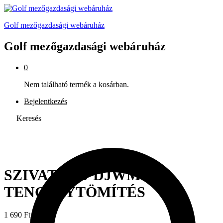
Golf mezőgazdasági webáruház
Golf mezőgazdasági webáruház
0
Nem található termék a kosárban.
Bejelentkezés
Keresés
SZIVATTYÚ DJWM 10N
TENGELYTÖMÍTÉS
1 690
Ft