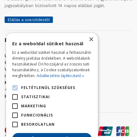
jogszabályban biztosított 14 napos elállási jogát.
Elállás a szerződéstől
×
Elérhetőség
Ez a weboldal sütiket használ
Ez a weboldal sütiket használ a felhasználói
Üzletünk címe:
Szolnok, Vércse út 17.
élmény javítása érdekében. A weboldalunk
Golf Center Áruház:
06 (56) 423-324
használatával Ön hozzájárul az összes süti
VÁR-Kert Áruház:
06 (56) 429-771
használatához, a Cookie szabályzatunknak
megfelelően.
Adatkezelési tájékoztató »
Iroda:
06 (56) 421-857
Megrendelés, termék információ:
FELTÉTLENÜL SZÜKSÉGES
+36 (70) 938-3356
E-mail:
golfaruhaz@gmail.com
STATISZTIKAI
MARKETING
FUNKCIONÁLIS
BESOROLATLAN