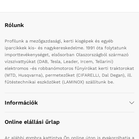
Rólunk
Profilunk a mezőgazdasági, kerti kisgépek és egyéb
iparcikkek kis- és nagykereskedelme. 1991 óta folytatunk
importtevékenységet, elsősorban Olaszországból származó
vízszivattyúkat (DAB, Tesla, Leader, Ircem, Tellarini)
elektromos -és robbanómotoros fűnyírókat kerti traktorokat
(MTD, Husqvarna), permetezőket (CIFARELLI, Dal Degan), ill.
fűtéstechnikai eszközöket (LAMINOX) szállítunk be.
Információk
Online elállási űrlap
Az alábbi gombra kattintva Ön online úton is gyakorolhatja a