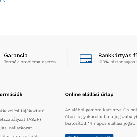
Garancia
Bankkártyás f
Termék probléma esetén
100% biztonságos 
formációk
Online elállási űrlap
Az alábbi gombra kattintva Ön onl
tkezelési tájékoztató
úton is gyakorolhatja a jogszabál
etszabályzat (ÁSZF)
biztosított 14 napos elállási jogát.
llási nyilatkozat
llítási információk