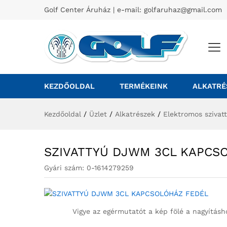
Golf Center Áruház | e-mail:
golfaruhaz@gmail.com
KEZDŐOLDAL
TERMÉKEINK
ALKATRÉ
Kezdőoldal
/
Üzlet
/
Alkatrészek
/
Elektromos szivat
SZIVATTYÚ DJWM 3CL KAPCS
Gyári szám:
0-1614279259
Vigye az egérmutatót a kép fölé a nagyításh