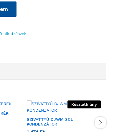
zem
 alkatrészek
Készlethiány
ERÉK
SZIVATTYÚ DJWM 3CL
SZIVATT
KONDENZÁTOR
MŰA.
1 474
Ft
3 850
F