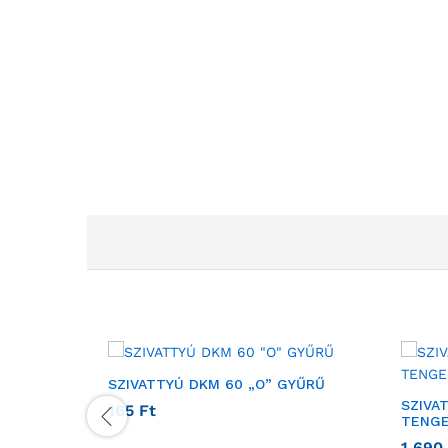
SZIVATTYÚ DKM 60 „O” GYŰRŰ
SZIVA
165
Ft
TENGE
1 690