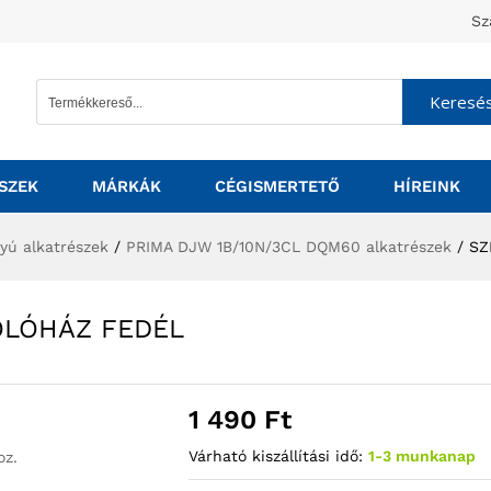
Sz
Keresé
SZEK
MÁRKÁK
CÉGISMERTETŐ
HÍREINK
tyú alkatrészek
/
PRIMA DJW 1B/10N/3CL DQM60 alkatrészek
/
SZ
OLÓHÁZ FEDÉL
1 490
Ft
Várható kiszállítási idő:
1-3 munkanap
oz.