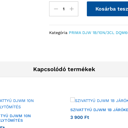
Kosárba tes
Kategória
PRIMA DJW 1B/10N/3CL DQM60
Kapcsolódó termékek
SZIVATTYÚ DJWM 1B JÁRÓK
TTYÚ DJWM 10N
3 900
Ft
LYTÖMÍTÉS
Ft