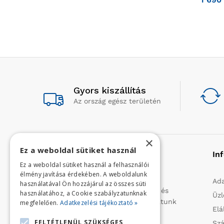
Gyors kiszállítás
Az ország egész területén
×
Ez a weboldal sütiket használ
Rólunk
In
Ez a weboldal sütiket használ a felhasználói
élmény javítása érdekében. A weboldalunk
Profilunk a mezőgazdasági, kerti
Ada
használatával Ön hozzájárul az összes süti
kisgépek és egyéb iparcikkek kis- és
használatához, a Cookie szabályzatunknak
Üzl
nagykereskedelme. 1991 óta folytatunk
megfelelően.
Adatkezelési tájékoztató »
Elá
importtevékenységet, elsősorban
FELTÉTLENÜL SZÜKSÉGES
Szá
Olaszországból származó