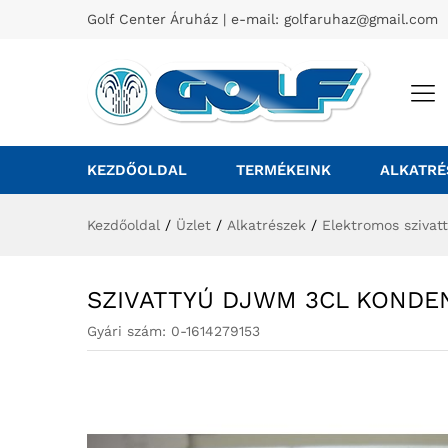
Golf Center Áruház | e-mail:
golfaruhaz@gmail.com
KEZDŐOLDAL
TERMÉKEINK
ALKATRÉ
Kezdőoldal
/
Üzlet
/
Alkatrészek
/
Elektromos szivat
SZIVATTYÚ DJWM 3CL KONDE
Gyári szám:
0-1614279153