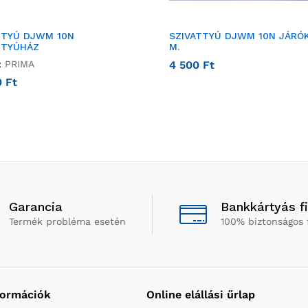
TTYÚ DJWM 10N
SZIVATTYÚ DJWM 10N JÁRÓ
TTYÚHÁZ
M.
:
PRIMA
4 500
Ft
0
Ft
Garancia
Bankkártyás f
Termék probléma esetén
100% biztonságos 
formációk
Online elállási űrlap