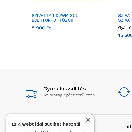
SZIVATTYÚ DJWM 3CL
SZIVA
EJEKTOR+DIFFÚZOR
SZIVA
5 900
Ft
Gyártó
15 50
Gyors kiszállítás
Az ország egész területén
×
Ez a weboldal sütiket használ
Rólunk
In