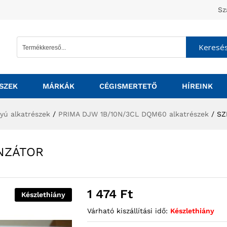
Sz
Keresé
SZEK
MÁRKÁK
CÉGISMERTETŐ
HÍREINK
tyú alkatrészek
/
PRIMA DJW 1B/10N/3CL DQM60 alkatrészek
/
SZ
NZÁTOR
1 474
Ft
Készlethiány
Várható kiszállítási idő:
Készlethiány