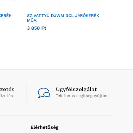
KERÉK
SZIVATTYÚ DJWM 3CL JÁRÓKERÉK
SZIVATT
MŰA.
KONDENZ
3 850
Ft
1 067
Ft
izetés
Ügyfélszolgálat
fizetés
Telefonos segítségnyújtás
Elérhetőség