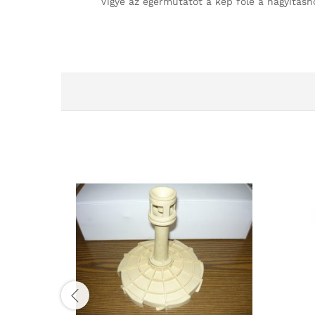
Vigye az egérmutatót a kép fölé a nagyításh