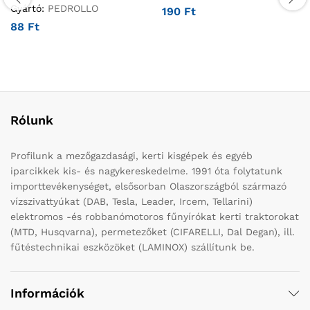
Gyártó:
PEDROLLO
190
Ft
88
Ft
Rólunk
Profilunk a mezőgazdasági, kerti kisgépek és egyéb
iparcikkek kis- és nagykereskedelme. 1991 óta folytatunk
importtevékenységet, elsősorban Olaszországból származó
vízszivattyúkat (DAB, Tesla, Leader, Ircem, Tellarini)
elektromos -és robbanómotoros fűnyírókat kerti traktorokat
(MTD, Husqvarna), permetezőket (CIFARELLI, Dal Degan), ill.
fűtéstechnikai eszközöket (LAMINOX) szállítunk be.
Információk