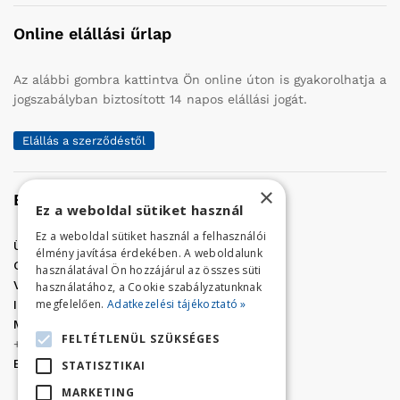
Online elállási űrlap
Az alábbi gombra kattintva Ön online úton is gyakorolhatja a
jogszabályban biztosított 14 napos elállási jogát.
Elállás a szerződéstől
×
Elérhetőség
Ez a weboldal sütiket használ
Ez a weboldal sütiket használ a felhasználói
Üzletünk címe:
Szolnok, Vércse út 17.
élmény javítása érdekében. A weboldalunk
Golf Center Áruház:
06 (56) 423-324
használatával Ön hozzájárul az összes süti
VÁR-Kert Áruház:
06 (56) 429-771
használatához, a Cookie szabályzatunknak
megfelelően.
Adatkezelési tájékoztató »
Iroda:
06 (56) 421-857
Megrendelés, termék információ:
FELTÉTLENÜL SZÜKSÉGES
+36 (70) 938-3356
E-mail:
golfaruhaz@gmail.com
STATISZTIKAI
MARKETING