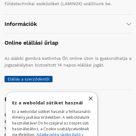
fűtéstechnikai eszközöket (LAMINOX) szállítunk be.
Információk
Online elállási űrlap
Az alábbi gombra kattintva Ön online úton is gyakorolhatja a
jogszabályban biztosított 14 napos elállási jogát.
Elállás a szerződéstől
×
Elérhetőség
Ez a weboldal sütiket használ
Ez a weboldal sütiket használ a felhasználói
Üzletünk címe:
Szolnok, Vércse út 17.
élmény javítása érdekében. A weboldalunk
Golf Center Áruház:
06 (56) 423-324
használatával Ön hozzájárul az összes süti
VÁR-Kert Áruház:
06 (56) 429-771
használatához, a Cookie szabályzatunknak
megfelelően.
Adatkezelési tájékoztató »
Iroda:
06 (56) 421-857