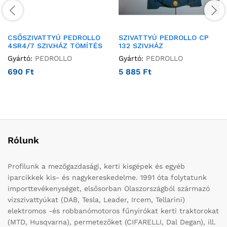
CSŐSZIVATTYÚ PEDROLLO
SZIVATTYÚ PEDROLLO CP
4SR4/7 SZIV.HÁZ TÖMÍTÉS
132 SZIV.HÁZ
Gyártó:
PEDROLLO
Gyártó:
PEDROLLO
690
Ft
5 885
Ft
Rólunk
Profilunk a mezőgazdasági, kerti kisgépek és egyéb
iparcikkek kis- és nagykereskedelme. 1991 óta folytatunk
importtevékenységet, elsősorban Olaszországból származó
vízszivattyúkat (DAB, Tesla, Leader, Ircem, Tellarini)
elektromos -és robbanómotoros fűnyírókat kerti traktorokat
(MTD, Husqvarna), permetezőket (CIFARELLI, Dal Degan), ill.