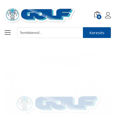
0
Keresés