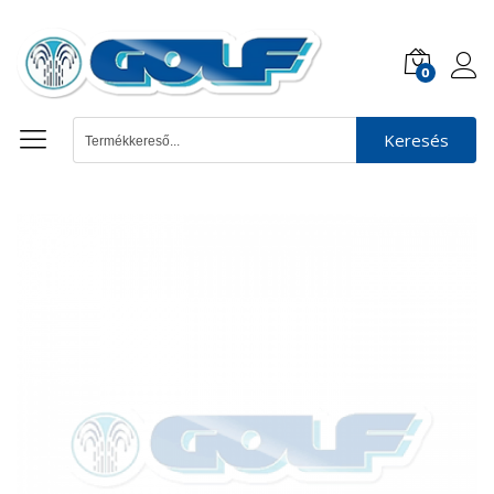
0
Keresés