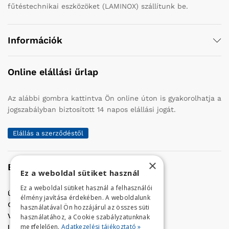
fűtéstechnikai eszközöket (LAMINOX) szállítunk be.
Információk
Online elállási űrlap
Az alábbi gombra kattintva Ön online úton is gyakorolhatja a
jogszabályban biztosított 14 napos elállási jogát.
Elállás a szerződéstől
×
Elérhetőség
Ez a weboldal sütiket használ
Ez a weboldal sütiket használ a felhasználói
Üzletünk címe:
Szolnok, Vércse út 17.
élmény javítása érdekében. A weboldalunk
Golf Center Áruház:
06 (56) 423-324
használatával Ön hozzájárul az összes süti
VÁR-Kert Áruház:
06 (56) 429-771
használatához, a Cookie szabályzatunknak
megfelelően.
Adatkezelési tájékoztató »
Iroda:
06 (56) 421-857