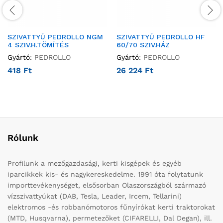
SZIVATTYÚ PEDROLLO NGM
SZIVATTYÚ PEDROLLO HF
4 SZIV.H.TÖMÍTÉS
60/70 SZIV.HÁZ
Gyártó:
PEDROLLO
Gyártó:
PEDROLLO
418
Ft
26 224
Ft
Rólunk
Profilunk a mezőgazdasági, kerti kisgépek és egyéb
iparcikkek kis- és nagykereskedelme. 1991 óta folytatunk
importtevékenységet, elsősorban Olaszországból származó
vízszivattyúkat (DAB, Tesla, Leader, Ircem, Tellarini)
elektromos -és robbanómotoros fűnyírókat kerti traktorokat
(MTD, Husqvarna), permetezőket (CIFARELLI, Dal Degan), ill.