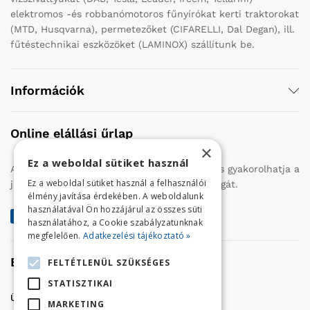
elektromos -és robbanómotoros fűnyírókat kerti traktorokat
(MTD, Husqvarna), permetezőket (CIFARELLI, Dal Degan), ill.
fűtéstechnikai eszközöket (LAMINOX) szállítunk be.
Információk
Online elállási űrlap
×
Ez a weboldal sütiket használ
Az alábbi gombra kattintva Ön online úton is gyakorolhatja a
Ez a weboldal sütiket használ a felhasználói
jogszabályban biztosított 14 napos elállási jogát.
élmény javítása érdekében. A weboldalunk
használatával Ön hozzájárul az összes süti
Elállás a szerződéstől
használatához, a Cookie szabályzatunknak
megfelelően.
Adatkezelési tájékoztató »
Elérhetőség
FELTÉTLENÜL SZÜKSÉGES
STATISZTIKAI
Üzletünk címe:
Szolnok, Vércse út 17.
MARKETING