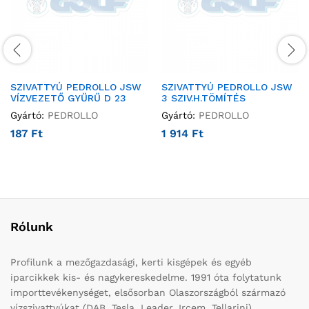
SZIVATTYÚ PEDROLLO JSW
SZIVATTYÚ PEDROLLO JSW
VÍZVEZETŐ GYŰRŰ D 23
3 SZIV.H.TÖMÍTÉS
Gyártó:
PEDROLLO
Gyártó:
PEDROLLO
187
Ft
1 914
Ft
Rólunk
Profilunk a mezőgazdasági, kerti kisgépek és egyéb
iparcikkek kis- és nagykereskedelme. 1991 óta folytatunk
importtevékenységet, elsősorban Olaszországból származó
vízszivattyúkat (DAB, Tesla, Leader, Ircem, Tellarini)