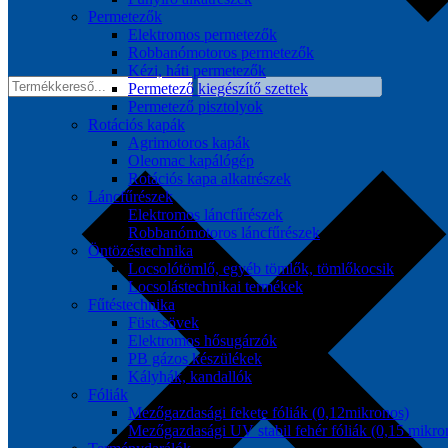
Permetezők
Elektromos permetezők
Robbanómotoros permetezők
Kézi, háti permetezők
Permetező kiegészítő szettek
Permetező pisztolyok
Rotációs kapák
Agrimotoros kapák
Oleomac kapálógép
Rotációs kapa alkatrészek
Láncfűrészek
Elektromos láncfűrészek
Robbanómotoros láncfűrészek
Öntözéstechnika
Locsolótömlő, egyéb tömlők, tömlőkocsik
Locsolástechnikai termékek
Fűtéstechnika
Füstcsövek
Elektromos hősugárzók
PB gázos készülékek
Kályhák, kandallók
Fóliák
Mezőgazdasági fekete fóliák (0,12mikronos)
Mezőgazdasági UV stabil fehér fóliák (0,15 mikro