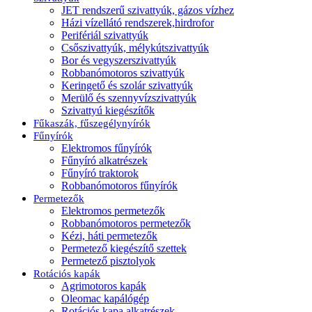
JET rendszerű szivattyúk, gázos vízhez
Házi vízellátó rendszerek,hirdrofor
Perifériál szivattyúk
Csőszivattyúk, mélykútszivattyúk
Bor és vegyszerszivattyúk
Robbanómotoros szivattyúk
Keringető és szolár szivattyúk
Merülő és szennyvízszivattyúk
Szivattyú kiegészítők
Fűkaszák, fűszegélynyírók
Fűnyírók
Elektromos fűnyírók
Fűnyíró alkatrészek
Fűnyíró traktorok
Robbanómotoros fűnyírók
Permetezők
Elektromos permetezők
Robbanómotoros permetezők
Kézi, háti permetezők
Permetező kiegészítő szettek
Permetező pisztolyok
Rotációs kapák
Agrimotoros kapák
Oleomac kapálógép
Rotációs kapa alkatrészek