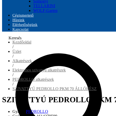
Somogyi
TELLARINI
WOLF-Garten
Cégismertető
Híreink
Elérhetőségünk
Kapcsolat
Keresés
Kezdőoldal
/
Üzlet
/
Alkatrészek
/
Elektromos szivattyú alkatrészek
/
PEDROLLO alkatrészek
/
SZIVATTYÚ PEDROLLO PKM 70 ÁLLÓRÉSZ
SZIVATTYÚ PEDROLLO PKM 
Gyártó:
PEDROLLO