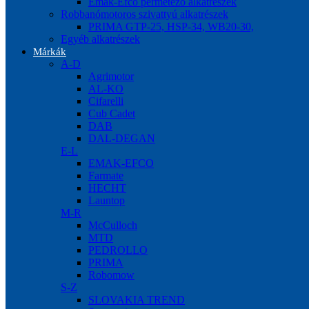
Emak-Efco permetező alkatrészek
Robbanómotoros szivattyú alkatrészek
PRIMA GTP-25, HSP-34, WB20-30,
Egyéb alkatrészek
Márkák
A-D
Agrimotor
AL-KO
Cifarelli
Cub Cadet
DAB
DAL-DEGAN
E-L
EMAK-EFCO
Farmate
HECHT
Launtop
M-R
McCulloch
MTD
PEDROLLO
PRIMA
Robomow
S-Z
SLOVAKIA TREND