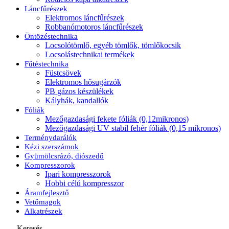
Láncfűrészek
Elektromos láncfűrészek
Robbanómotoros láncfűrészek
Öntözéstechnika
Locsolótömlő, egyéb tömlők, tömlőkocsik
Locsolástechnikai termékek
Fűtéstechnika
Füstcsövek
Elektromos hősugárzók
PB gázos készülékek
Kályhák, kandallók
Fóliák
Mezőgazdasági fekete fóliák (0,12mikronos)
Mezőgazdasági UV stabil fehér fóliák (0,15 mikronos)
Terménydarálók
Kézi szerszámok
Gyümölcsrázó, diószedő
Kompresszorok
Ipari kompresszorok
Hobbi célú kompresszor
Áramfejlesztő
Vetőmagok
Alkatrészek
Keresés