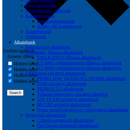
Terménydarálók
Kézi szerszámok
Gyümölcsrázó, diószedő
Kompresszorok
Ipari kompresszorok
Hobbi célú kompresszor
Áramfejlesztő
Vetőmagok
Alkatrészek
Betonkeverő alkatrészek
További találatok...
Bozótvágó, fűkasza alkatrészek
Generic filters
EMAK-EFCO fűkasza alkatrészek
GT 6001 robbanómotoros fűkasza alkatrészek
Hidden label
GT 6008 robbanómotoros fűkasza alkatrészek
Hidden label
Elektromos szivattyú alkatrészek
Hidden label
PRIMA DJW 1B/10N/3CL DQM60 alkatrészek
Hidden label
DAB szivattyú alkatrészek
PEDROLLO alkatrészek
Search
Tellarini elektromos szivattyú alkatrész
SIX-TEAM szivattyú alkatrészek
IRCEM szivattyú alaktrészek
Prima merülőszivattyú és csőszivattyú alkatrészek
Permetező alkatrészek
Cifarelli permetező alkatrészek
Dal-Degan permetező alkatrészek