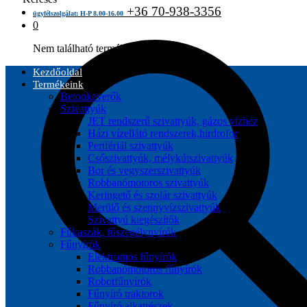
+36 70-938-3356
ügyfélszolgálat: H-P 8.00-16.00
0
Nem található termék a kosárban.
Kezdőoldal
Termékeink
Betonkeverők
Szivattyúk
JET rendszerű szivattyúk, gázos vízhez
Házi vízellátó rendszerek,hirdrofor
Perifériál szivattyúk
Csőszivattyúk, mélykútszivattyúk
Bor és vegyszerszivattyúk
Robbanómotoros szivattyúk
Keringető és szolár szivattyúk
Merülő és szennyvízszivattyúk
Szivattyú kiegészítők
Fűkaszák, fűszegélynyírók
Fűnyírók
Elektromos fűnyírók
Robbanómotoros fűnyírók
Robotfűnyírók
Fűnyíró traktorok
Fűnyíró alkatrészek