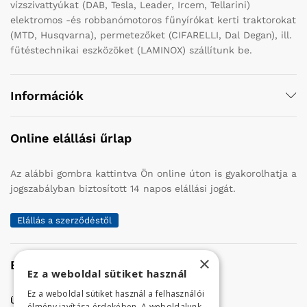
vízszivattyúkat (DAB, Tesla, Leader, Ircem, Tellarini)
elektromos -és robbanómotoros fűnyírókat kerti traktorokat
(MTD, Husqvarna), permetezőket (CIFARELLI, Dal Degan), ill.
fűtéstechnikai eszközöket (LAMINOX) szállítunk be.
Információk
Online elállási űrlap
Az alábbi gombra kattintva Ön online úton is gyakorolhatja a
jogszabályban biztosított 14 napos elállási jogát.
Elállás a szerződéstől
×
Elérhetőség
Ez a weboldal sütiket használ
Ez a weboldal sütiket használ a felhasználói
Üzletünk címe:
Szolnok, Vércse út 17.
élmény javítása érdekében. A weboldalunk