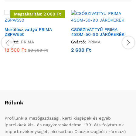
Megtakarítás:
2 000
Ft
Merülőszivattyú PRIMA
CSŐSZIVATTYÚ PRIMA
ZSPW550
4SOM-50-90 JÁRÓKERÉK
Gyártó:
PRIMA
Gyártó:
PRIMA
18 500
Ft
2 600
Ft
20 500
Ft
Rólunk
Profilunk a mezőgazdasági, kerti kisgépek és egyéb
iparcikkek kis- és nagykereskedelme. 1991 óta folytatunk
importtevékenységet, elsősorban Olaszországból származó