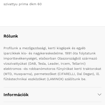
szivattyu prima dkm 60
Rólunk
Profilunk a mezőgazdasági, kerti kisgépek és egyéb
iparcikkek kis- és nagykereskedelme. 1991 óta folytatunk
importtevékenységet, elsősorban Olaszországból származó
vízszivattyúkat (DAB, Tesla, Leader, Ircem, Tellarini)
elektromos -és robbanómotoros fűnyírókat kerti traktorokat
(MTD, Husqvarna), permetezőket (CIFARELLI, Dal Degan), ill.
fűtéstechnikai eszközöket (LAMINOX) szállítunk be.
Információk