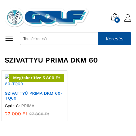
0
Keresés
SZIVATTYU PRIMA DKM 60
Megtakarítás:
5 800
Ft
SZIVATTYÚ PRIMA DKM 60-
TQ60
Gyártó:
PRIMA
22 000
Ft
27 800
Ft