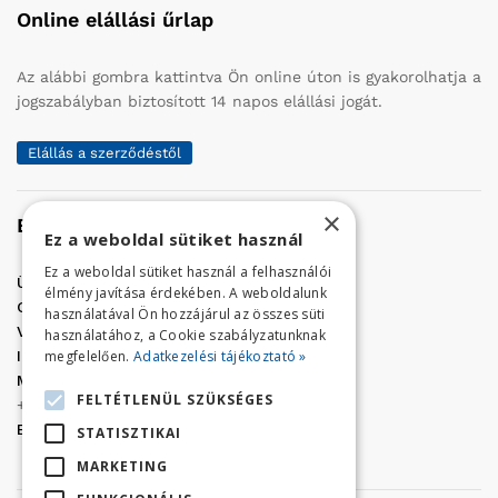
Online elállási űrlap
Az alábbi gombra kattintva Ön online úton is gyakorolhatja a
jogszabályban biztosított 14 napos elállási jogát.
Elállás a szerződéstől
×
Elérhetőség
Ez a weboldal sütiket használ
Ez a weboldal sütiket használ a felhasználói
Üzletünk címe:
Szolnok, Vércse út 17.
élmény javítása érdekében. A weboldalunk
Golf Center Áruház:
06 (56) 423-324
használatával Ön hozzájárul az összes süti
VÁR-Kert Áruház:
06 (56) 429-771
használatához, a Cookie szabályzatunknak
megfelelően.
Adatkezelési tájékoztató »
Iroda:
06 (56) 421-857
Megrendelés, termék információ:
FELTÉTLENÜL SZÜKSÉGES
+36 (70) 938-3356
E-mail:
golfaruhaz@gmail.com
STATISZTIKAI
MARKETING