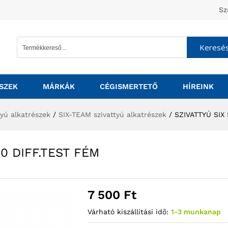
Sz
Keresé
SZEK
MÁRKÁK
CÉGISMERTETŐ
HÍREINK
tyú alkatrészek
/
SIX-TEAM szivattyú alkatrészek
/
SZIVATTYÚ SIX
00 DIFF.TEST FÉM
7 500
Ft
Várható kiszállítási idő:
1-3 munkanap