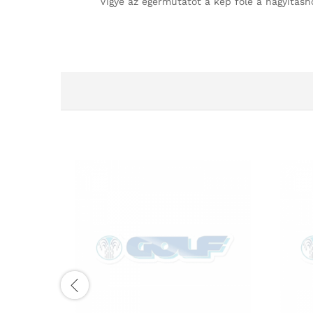
Vigye az egérmutatót a kép fölé a nagyításh