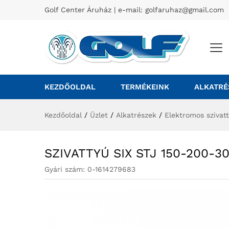
Golf Center Áruház | e-mail:
golfaruhaz@gmail.com
KEZDŐOLDAL
TERMÉKEINK
ALKATRÉ
Kezdőoldal
/
Üzlet
/
Alkatrészek
/
Elektromos szivat
SZIVATTYÚ SIX STJ 150-200-3
Gyári szám:
0-1614279683