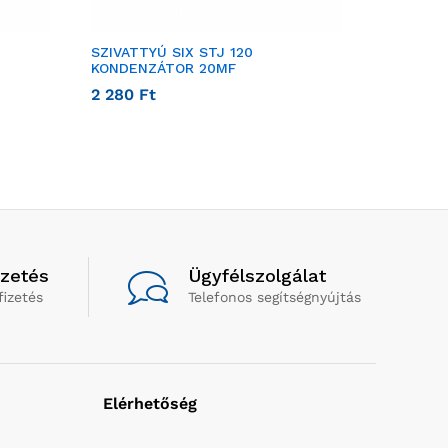
SZIVATTYÚ SIX STJ 120
SZIVATT
KONDENZÁTOR 20MF
SZIVATT
2 280
Ft
24 800
izetés
Ügyfélszolgálat
fizetés
Telefonos segítségnyújtás
Elérhetőség