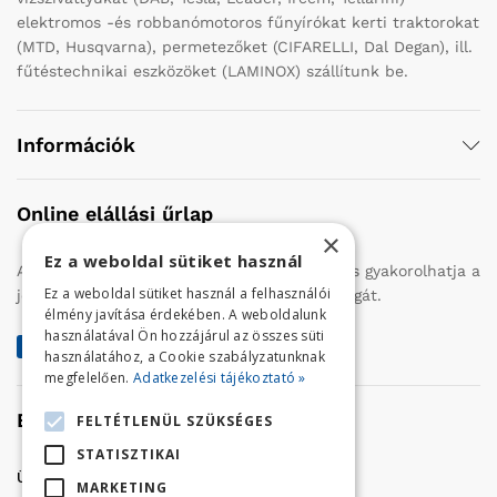
elektromos -és robbanómotoros fűnyírókat kerti traktorokat
(MTD, Husqvarna), permetezőket (CIFARELLI, Dal Degan), ill.
fűtéstechnikai eszközöket (LAMINOX) szállítunk be.
Információk
Online elállási űrlap
×
Ez a weboldal sütiket használ
Az alábbi gombra kattintva Ön online úton is gyakorolhatja a
Ez a weboldal sütiket használ a felhasználói
jogszabályban biztosított 14 napos elállási jogát.
élmény javítása érdekében. A weboldalunk
használatával Ön hozzájárul az összes süti
Elállás a szerződéstől
használatához, a Cookie szabályzatunknak
megfelelően.
Adatkezelési tájékoztató »
Elérhetőség
FELTÉTLENÜL SZÜKSÉGES
STATISZTIKAI
Üzletünk címe:
Szolnok, Vércse út 17.
MARKETING