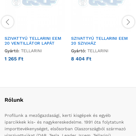
SZIVATTYÚ TELLARINI EEM
SZIVATTYÚ TELLARINI EEM
20 VENTILLÁTOR LAPÁT
20 SZIV.HÁZ
Gyártó:
TELLARINI
Gyártó:
TELLARINI
1 265
Ft
8 404
Ft
Rólunk
Profilunk a mezőgazdasági, kerti kisgépek és egyéb
iparcikkek kis- és nagykereskedelme. 1991 óta folytatunk
importtevékenységet, elsősorban Olaszországból származó
vízszivattyúkat (DAB, Tesla, Leader, Ircem, Tellarini)