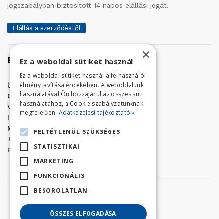
jogszabályban biztosított 14 napos elállási jogát.
Elállás a szerződéstől
×
Elérhetőség
Ez a weboldal sütiket használ
Ez a weboldal sütiket használ a felhasználói
élmény javítása érdekében. A weboldalunk
Üzletünk címe:
Szolnok, Vércse út 17.
használatával Ön hozzájárul az összes süti
Golf Center Áruház:
06 (56) 423-324
használatához, a Cookie szabályzatunknak
VÁR-Kert Áruház:
06 (56) 429-771
megfelelően.
Adatkezelési tájékoztató »
Iroda:
06 (56) 421-857
Megrendelés, termék információ:
FELTÉTLENÜL SZÜKSÉGES
+36 (70) 938-3356
STATISZTIKAI
E-mail:
golfaruhaz@gmail.com
MARKETING
FUNKCIONÁLIS
BESOROLATLAN
ÖSSZES ELFOGADÁSA