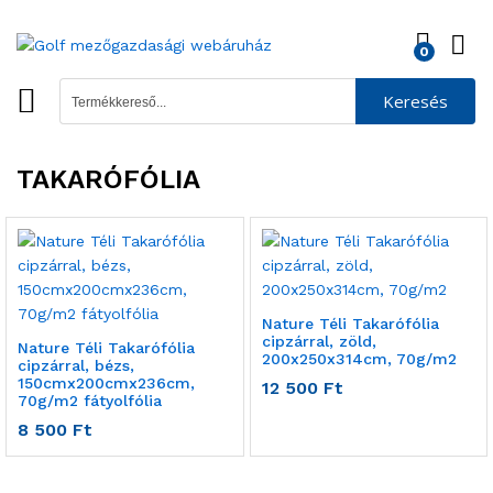
0
Keresés
TAKARÓFÓLIA
Nature Téli Takarófólia
cipzárral, zöld,
Nature Téli Takarófólia
200x250x314cm, 70g/m2
cipzárral, bézs,
150cmx200cmx236cm,
12 500
Ft
70g/m2 fátyolfólia
8 500
Ft