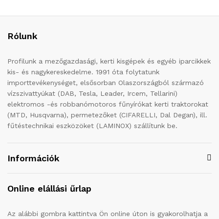
Rólunk
Profilunk a mezőgazdasági, kerti kisgépek és egyéb iparcikkek
kis- és nagykereskedelme. 1991 óta folytatunk
importtevékenységet, elsősorban Olaszországból származó
vízszivattyúkat (DAB, Tesla, Leader, Ircem, Tellarini)
elektromos -és robbanómotoros fűnyírókat kerti traktorokat
(MTD, Husqvarna), permetezőket (CIFARELLI, Dal Degan), ill.
fűtéstechnikai eszközöket (LAMINOX) szállítunk be.
Információk
Online elállási űrlap
Az alábbi gombra kattintva Ön online úton is gyakorolhatja a