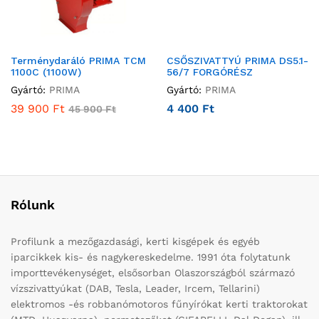
Terménydaráló PRIMA TCM
CSŐSZIVATTYÚ PRIMA DS5.1-
1100C (1100W)
56/7 FORGÓRÉSZ
Gyártó:
PRIMA
Gyártó:
PRIMA
39 900
Ft
4 400
Ft
45 900
Ft
Rólunk
Profilunk a mezőgazdasági, kerti kisgépek és egyéb
iparcikkek kis- és nagykereskedelme. 1991 óta folytatunk
importtevékenységet, elsősorban Olaszországból származó
vízszivattyúkat (DAB, Tesla, Leader, Ircem, Tellarini)
elektromos -és robbanómotoros fűnyírókat kerti traktorokat