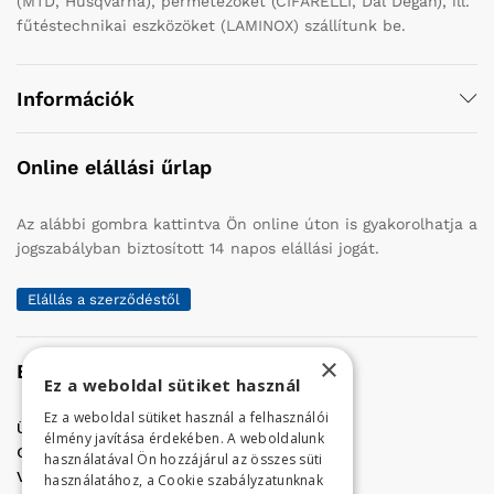
(MTD, Husqvarna), permetezőket (CIFARELLI, Dal Degan), ill.
fűtéstechnikai eszközöket (LAMINOX) szállítunk be.
Információk
Online elállási űrlap
Az alábbi gombra kattintva Ön online úton is gyakorolhatja a
jogszabályban biztosított 14 napos elállási jogát.
Elállás a szerződéstől
×
Elérhetőség
Ez a weboldal sütiket használ
Ez a weboldal sütiket használ a felhasználói
Üzletünk címe:
Szolnok, Vércse út 17.
élmény javítása érdekében. A weboldalunk
Golf Center Áruház:
06 (56) 423-324
használatával Ön hozzájárul az összes süti
VÁR-Kert Áruház:
06 (56) 429-771
használatához, a Cookie szabályzatunknak