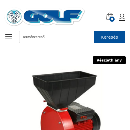
0
Keresés
Készlethiány