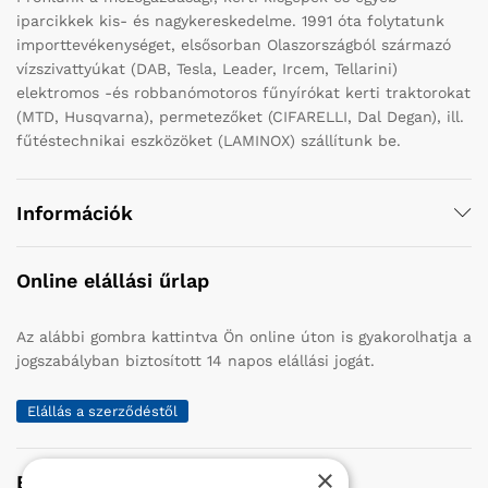
iparcikkek kis- és nagykereskedelme. 1991 óta folytatunk
importtevékenységet, elsősorban Olaszországból származó
vízszivattyúkat (DAB, Tesla, Leader, Ircem, Tellarini)
elektromos -és robbanómotoros fűnyírókat kerti traktorokat
(MTD, Husqvarna), permetezőket (CIFARELLI, Dal Degan), ill.
fűtéstechnikai eszközöket (LAMINOX) szállítunk be.
Információk
Online elállási űrlap
Az alábbi gombra kattintva Ön online úton is gyakorolhatja a
jogszabályban biztosított 14 napos elállási jogát.
Elállás a szerződéstől
×
Elérhetőség