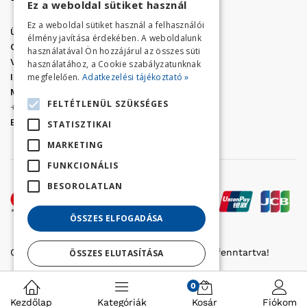
Ez a weboldal sütiket használ
Ez a weboldal sütiket használ a felhasználói
Üzletünk címe:
Szolnok, Vércse út 17.
élmény javítása érdekében. A weboldalunk
Golf Center Áruház:
06 (56) 423-324
használatával Ön hozzájárul az összes süti
VÁR-Kert Áruház:
06 (56) 429-771
használatához, a Cookie szabályzatunknak
megfelelően.
Adatkezelési tájékoztató »
Iroda:
06 (56) 421-857
Megrendelés, termék információ:
FELTÉTLENÜL SZÜKSÉGES
+36 (70) 938-3356
E-mail:
golfaruhaz@gmail.com
STATISZTIKAI
MARKETING
FUNKCIONÁLIS
BESOROLATLAN
ÖSSZES ELFOGADÁSA
Copyright © 2022 Golfker Kft. - Minden jog fenntartva!
ÖSSZES ELUTASÍTÁSA
Részletek megjelenítése
0
Kezdőlap
Kategóriák
Kosár
Fiókom