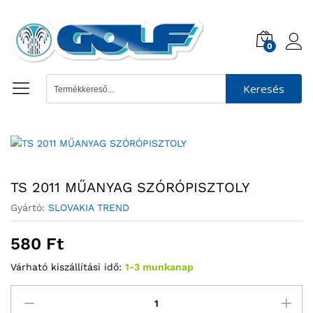
0
Keresés
TS 2011 MŰANYAG SZÓRÓPISZTOLY
Gyártó:
SLOVAKIA TREND
580
Ft
Várható kiszállítási idő:
1-3 munkanap