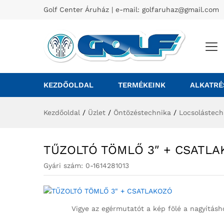
Golf Center Áruház | e-mail:
golfaruhaz@gmail.com
KEZDŐOLDAL
TERMÉKEINK
ALKATRÉ
Kezdőoldal
/
Üzlet
/
Öntözéstechnika
/
Locsolástech
TŰZOLTÓ TÖMLŐ 3″ + CSATL
Gyári szám:
0-1614281013
Vigye az egérmutatót a kép fölé a nagyításh