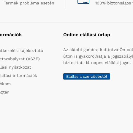
Termék probléma esetén
100% biztonságos 
formációk
Online elállási űrlap
Az alábbi gombra kattintva Ön onl
tkezelési tájékoztató
úton is gyakorolhatja a jogszabál
etszabályzat (ÁSZF)
biztosított 14 napos elállási jogát.
llási nyilatkozat
llítási információk
Elállás a szerződéstől
iókom
ztár