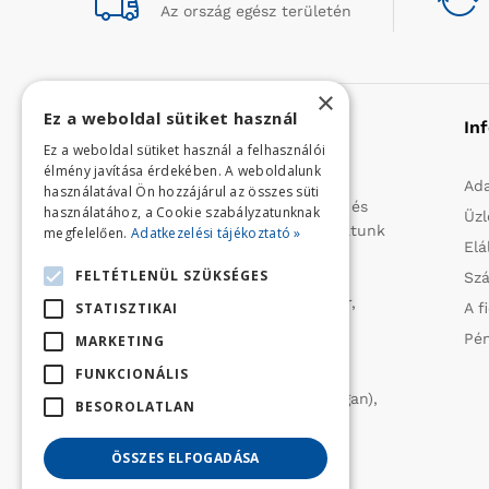
Az ország egész területén
×
Ez a weboldal sütiket használ
Rólunk
In
Ez a weboldal sütiket használ a felhasználói
élmény javítása érdekében. A weboldalunk
Profilunk a mezőgazdasági, kerti
Ada
használatával Ön hozzájárul az összes süti
kisgépek és egyéb iparcikkek kis- és
használatához, a Cookie szabályzatunknak
Üzl
nagykereskedelme. 1991 óta folytatunk
megfelelően.
Adatkezelési tájékoztató »
Elá
importtevékenységet, elsősorban
FELTÉTLENÜL SZÜKSÉGES
Szá
Olaszországból származó
vízszivattyúkat (DAB, Tesla, Leader,
A f
STATISZTIKAI
Ircem, Tellarini) elektromos -és
Pén
MARKETING
robbanómotoros fűnyírókat kerti
FUNKCIONÁLIS
traktorokat (MTD, Husqvarna),
permetezőket (CIFARELLI, Dal Degan),
BESOROLATLAN
ill. fűtéstechnikai eszközöket
(LAMINOX) szállítunk be.
ÖSSZES ELFOGADÁSA