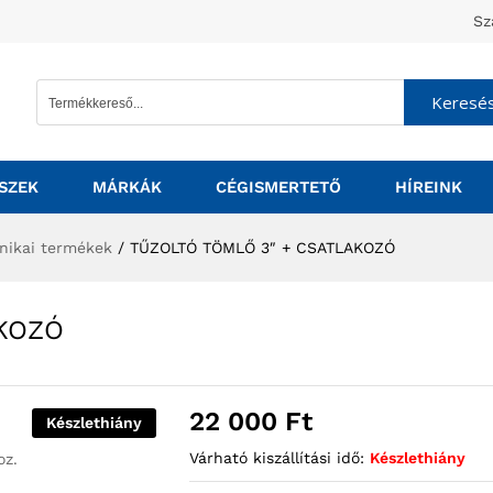
Sz
Keresé
SZEK
MÁRKÁK
CÉGISMERTETŐ
HÍREINK
nikai termékek
/
TŰZOLTÓ TÖMLŐ 3″ + CSATLAKOZÓ
AKOZÓ
22 000
Ft
Készlethiány
Várható kiszállítási idő:
Készlethiány
oz.