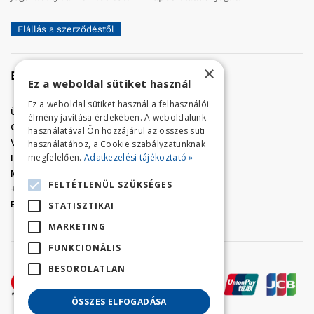
Elállás a szerződéstől
×
Elérhetőség
Ez a weboldal sütiket használ
Ez a weboldal sütiket használ a felhasználói
Üzletünk címe:
Szolnok, Vércse út 17.
élmény javítása érdekében. A weboldalunk
Golf Center Áruház:
06 (56) 423-324
használatával Ön hozzájárul az összes süti
VÁR-Kert Áruház:
06 (56) 429-771
használatához, a Cookie szabályzatunknak
megfelelően.
Adatkezelési tájékoztató »
Iroda:
06 (56) 421-857
Megrendelés, termék információ:
FELTÉTLENÜL SZÜKSÉGES
+36 (70) 938-3356
E-mail:
golfaruhaz@gmail.com
STATISZTIKAI
MARKETING
FUNKCIONÁLIS
BESOROLATLAN
ÖSSZES ELFOGADÁSA