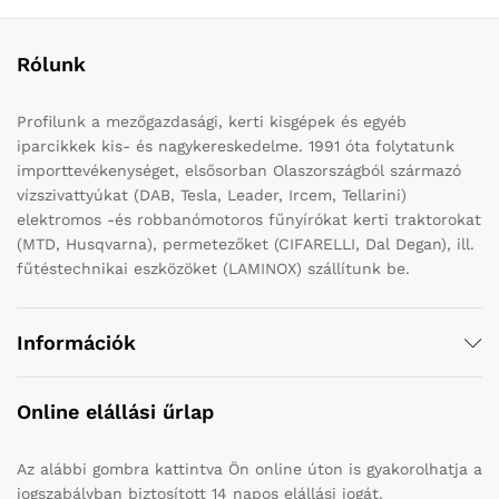
Rólunk
Profilunk a mezőgazdasági, kerti kisgépek és egyéb
iparcikkek kis- és nagykereskedelme. 1991 óta folytatunk
importtevékenységet, elsősorban Olaszországból származó
vízszivattyúkat (DAB, Tesla, Leader, Ircem, Tellarini)
elektromos -és robbanómotoros fűnyírókat kerti traktorokat
(MTD, Husqvarna), permetezőket (CIFARELLI, Dal Degan), ill.
fűtéstechnikai eszközöket (LAMINOX) szállítunk be.
Információk
Online elállási űrlap
Az alábbi gombra kattintva Ön online úton is gyakorolhatja a
jogszabályban biztosított 14 napos elállási jogát.