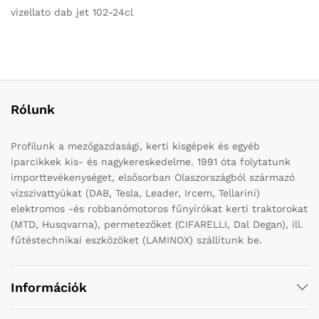
vizellato dab jet 102-24cl
Rólunk
Profilunk a mezőgazdasági, kerti kisgépek és egyéb
iparcikkek kis- és nagykereskedelme. 1991 óta folytatunk
importtevékenységet, elsősorban Olaszországból származó
vízszivattyúkat (DAB, Tesla, Leader, Ircem, Tellarini)
elektromos -és robbanómotoros fűnyírókat kerti traktorokat
(MTD, Husqvarna), permetezőket (CIFARELLI, Dal Degan), ill.
fűtéstechnikai eszközöket (LAMINOX) szállítunk be.
Információk