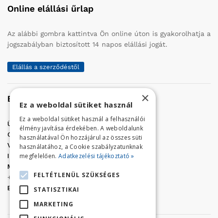
Online elállási űrlap
Az alábbi gombra kattintva Ön online úton is gyakorolhatja a
jogszabályban biztosított 14 napos elállási jogát.
Elállás a szerződéstől
×
Elérhetőség
Ez a weboldal sütiket használ
Ez a weboldal sütiket használ a felhasználói
Üzletünk címe:
Szolnok, Vércse út 17.
élmény javítása érdekében. A weboldalunk
Golf Center Áruház:
06 (56) 423-324
használatával Ön hozzájárul az összes süti
VÁR-Kert Áruház:
06 (56) 429-771
használatához, a Cookie szabályzatunknak
megfelelően.
Adatkezelési tájékoztató »
Iroda:
06 (56) 421-857
Megrendelés, termék információ:
FELTÉTLENÜL SZÜKSÉGES
+36 (70) 938-3356
E-mail:
golfaruhaz@gmail.com
STATISZTIKAI
MARKETING