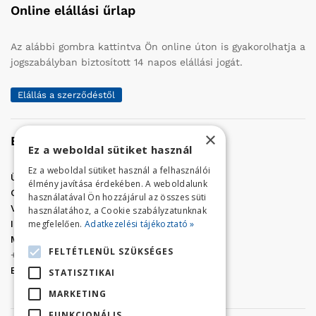
Online elállási űrlap
Az alábbi gombra kattintva Ön online úton is gyakorolhatja a
jogszabályban biztosított 14 napos elállási jogát.
Elállás a szerződéstől
×
Elérhetőség
Ez a weboldal sütiket használ
Ez a weboldal sütiket használ a felhasználói
Üzletünk címe:
Szolnok, Vércse út 17.
élmény javítása érdekében. A weboldalunk
Golf Center Áruház:
06 (56) 423-324
használatával Ön hozzájárul az összes süti
VÁR-Kert Áruház:
06 (56) 429-771
használatához, a Cookie szabályzatunknak
megfelelően.
Adatkezelési tájékoztató »
Iroda:
06 (56) 421-857
Megrendelés, termék információ:
FELTÉTLENÜL SZÜKSÉGES
+36 (70) 938-3356
E-mail:
golfaruhaz@gmail.com
STATISZTIKAI
MARKETING
FUNKCIONÁLIS