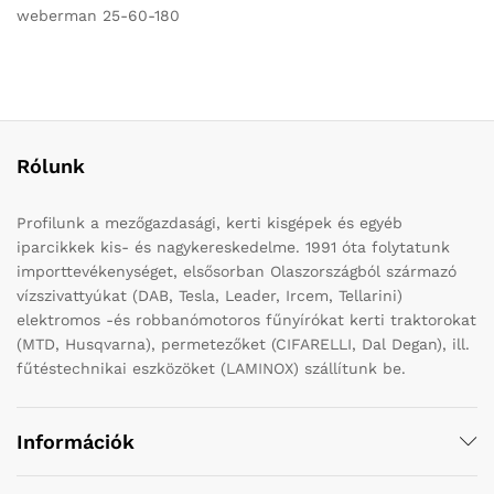
weberman 25-60-180
Rólunk
Profilunk a mezőgazdasági, kerti kisgépek és egyéb
iparcikkek kis- és nagykereskedelme. 1991 óta folytatunk
importtevékenységet, elsősorban Olaszországból származó
vízszivattyúkat (DAB, Tesla, Leader, Ircem, Tellarini)
elektromos -és robbanómotoros fűnyírókat kerti traktorokat
(MTD, Husqvarna), permetezőket (CIFARELLI, Dal Degan), ill.
fűtéstechnikai eszközöket (LAMINOX) szállítunk be.
Információk