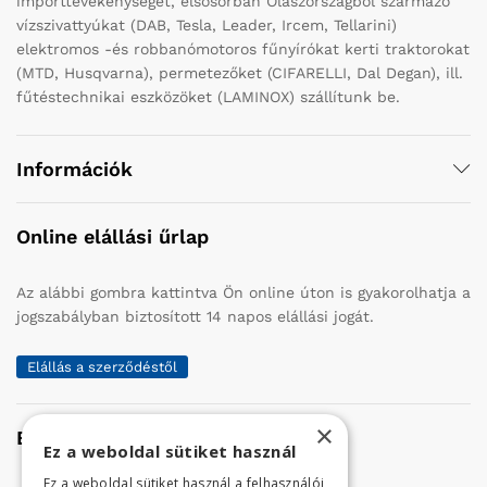
importtevékenységet, elsősorban Olaszországból származó
vízszivattyúkat (DAB, Tesla, Leader, Ircem, Tellarini)
elektromos -és robbanómotoros fűnyírókat kerti traktorokat
(MTD, Husqvarna), permetezőket (CIFARELLI, Dal Degan), ill.
fűtéstechnikai eszközöket (LAMINOX) szállítunk be.
Információk
Online elállási űrlap
Az alábbi gombra kattintva Ön online úton is gyakorolhatja a
jogszabályban biztosított 14 napos elállási jogát.
Elállás a szerződéstől
×
Elérhetőség
Ez a weboldal sütiket használ
Ez a weboldal sütiket használ a felhasználói