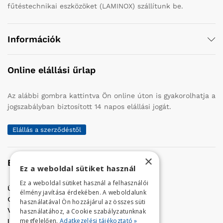
fűtéstechnikai eszközöket (LAMINOX) szállítunk be.
Információk
Online elállási űrlap
Az alábbi gombra kattintva Ön online úton is gyakorolhatja a
jogszabályban biztosított 14 napos elállási jogát.
Elállás a szerződéstől
×
Elérhetőség
Ez a weboldal sütiket használ
Ez a weboldal sütiket használ a felhasználói
Üzletünk címe:
Szolnok, Vércse út 17.
élmény javítása érdekében. A weboldalunk
Golf Center Áruház:
06 (56) 423-324
használatával Ön hozzájárul az összes süti
VÁR-Kert Áruház:
06 (56) 429-771
használatához, a Cookie szabályzatunknak
megfelelően.
Adatkezelési tájékoztató »
Iroda:
06 (56) 421-857