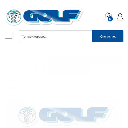
0
Keresés