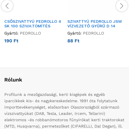
CSŐSZIVATTYÚ PEDROLLO 4
SZIVATTYÚ PEDROLLO JSW
SK 100 SZIV.H.TÖMÍTÉS
VÍZVEZETŐ GYŰRŰ D 14
Gyártó:
PEDROLLO
Gyártó:
PEDROLLO
190
Ft
88
Ft
Rólunk
Profilunk a mezőgazdasági, kerti kisgépek és egyéb
iparcikkek kis- és nagykereskedelme. 1991 óta folytatunk
importtevékenységet, elsősorban Olaszországból származó
vízszivattyúkat (DAB, Tesla, Leader, Ircem, Tellarini)
elektromos -és robbanómotoros fűnyírókat kerti traktorokat
(MTD, Husqvarna), permetezőket (CIFARELLI, Dal Degan), ill.