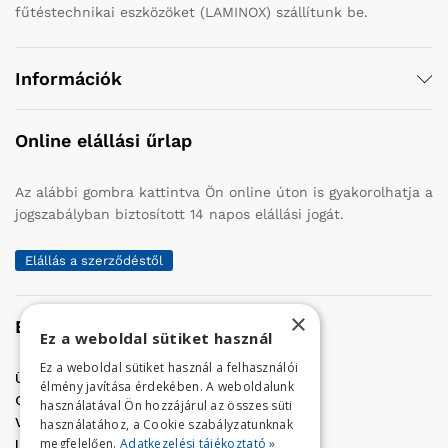
fűtéstechnikai eszközöket (LAMINOX) szállítunk be.
Információk
Online elállási űrlap
Az alábbi gombra kattintva Ön online úton is gyakorolhatja a
jogszabályban biztosított 14 napos elállási jogát.
Elállás a szerződéstől
×
Elérhetőség
Ez a weboldal sütiket használ
Ez a weboldal sütiket használ a felhasználói
Üzletünk címe:
Szolnok, Vércse út 17.
élmény javítása érdekében. A weboldalunk
Golf Center Áruház:
06 (56) 423-324
használatával Ön hozzájárul az összes süti
VÁR-Kert Áruház:
06 (56) 429-771
használatához, a Cookie szabályzatunknak
megfelelően.
Adatkezelési tájékoztató »
Iroda:
06 (56) 421-857