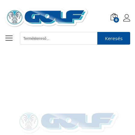
0
Keresés