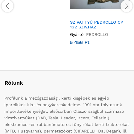
SZIVATTYÚ PEDROLLO CP
132 SZIV.HÁZ
Gyártó:
PEDROLLO
5 456
Ft
Rólunk
Profilunk a mezőgazdasági, kerti kisgépek és egyéb
iparcikkek kis- és nagykereskedelme. 1991 óta folytatunk
importtevékenységet, elsősorban Olaszországból származó
vízszivattyúkat (DAB, Tesla, Leader, Ircem, Tellarini)
elektromos -és robbanómotoros fűnyírókat kerti traktorokat
(MTD, Husqvarna), permetezőket (CIFARELLI, Dal Degan), ill.