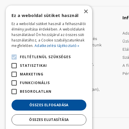
×
Ez a weboldal sütiket használ
Rólunk
In
Ez a weboldal sütiket használ a felhasználói
élmény javítása érdekében. A weboldalunk
Profilunk a mezőgazdasági, kerti
Ada
használatával Ön hozzájárul az összes süti
kisgépek és egyéb iparcikkek kis- és
használatához, a Cookie szabályzatunknak
Üzl
nagykereskedelme. 1991 óta folytatunk
megfelelően.
Adatkezelési tájékoztató »
Elá
importtevékenységet, elsősorban
FELTÉTLENÜL SZÜKSÉGES
Szá
Olaszországból származó
vízszivattyúkat (DAB, Tesla, Leader,
STATISZTIKAI
A f
Ircem, Tellarini) elektromos -és
Pén
MARKETING
robbanómotoros fűnyírókat kerti
FUNKCIONÁLIS
traktorokat (MTD, Husqvarna),
permetezőket (CIFARELLI, Dal Degan),
BESOROLATLAN
ill. fűtéstechnikai eszközöket
(LAMINOX) szállítunk be.
ÖSSZES ELFOGADÁSA
ÖSSZES ELUTASÍTÁSA