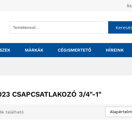
Sz
Keresé
SZEK
MÁRKÁK
CÉGISMERTETŐ
HÍREINK
023 CSAPCSATLAKOZÓ 3/4"-1"
Alapértelm
ék található