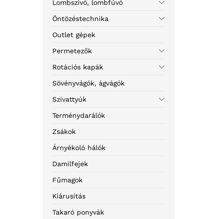
Lombszívó, lombfúvó
Öntözéstechnika
Outlet gépek
Permetezők
Rotációs kapák
Sövényvágók, ágvágók
Szivattyúk
Terménydarálók
Zsákok
Árnyékoló hálók
Damilfejek
Fűmagok
Kiárusítás
Takaró ponyvák