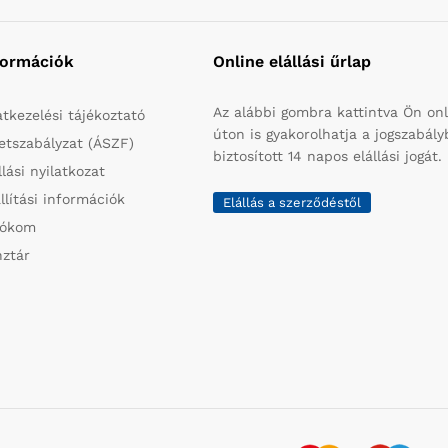
formációk
Online elállási űrlap
Az alábbi gombra kattintva Ön onl
tkezelési tájékoztató
úton is gyakorolhatja a jogszabál
etszabályzat (ÁSZF)
biztosított 14 napos elállási jogát.
llási nyilatkozat
llítási információk
Elállás a szerződéstől
iókom
ztár