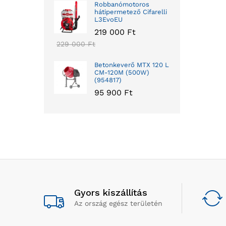
Robbanómotoros
hátipermetező Cifarelli
L3EvoEU
219 000
Ft
229 000
Ft
Betonkeverő MTX 120 L
CM-120M (500W)
(954817)
95 900
Ft
Gyors kiszállítás
Az ország egész területén