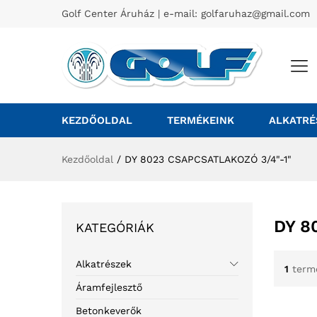
Golf Center Áruház | e-mail:
golfaruhaz@gmail.com
KEZDŐOLDAL
TERMÉKEINK
ALKATRÉ
Kezdőoldal
/
DY 8023 CSAPCSATLAKOZÓ 3/4"-1"
DY 8
KATEGÓRIÁK
Alkatrészek
1
term
Áramfejlesztő
Betonkeverők