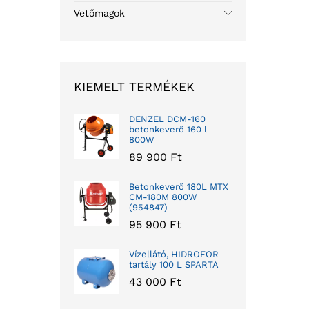
Vetőmagok
KIEMELT TERMÉKEK
DENZEL DCM-160
betonkeverő 160 l
800W
89 900
Ft
Betonkeverő 180L MTX
CM-180M 800W
(954847)
95 900
Ft
Vízellátó, HIDROFOR
tartály 100 L SPARTA
43 000
Ft