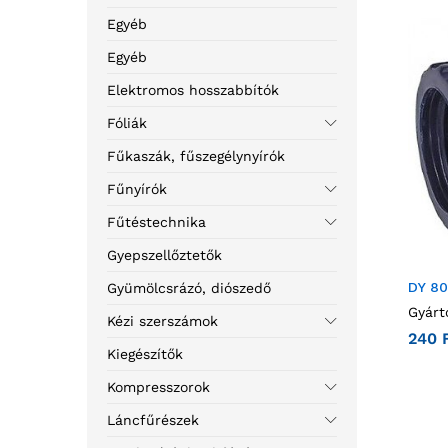
Egyéb
Egyéb
Elektromos hosszabbítók
Fóliák
Fűkaszák, fűszegélynyírók
Fűnyírók
Fűtéstechnika
Gyepszellőztetők
DY 8
Gyümölcsrázó, diószedő
Gyárt
Kézi szerszámok
240
Kiegészítők
Kompresszorok
Láncfűrészek