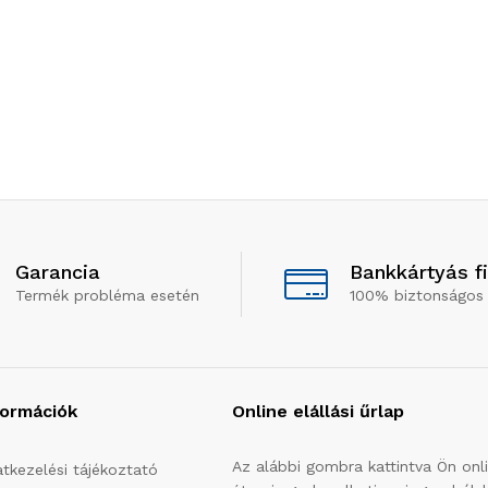
Garancia
Bankkártyás f
Termék probléma esetén
100% biztonságos 
formációk
Online elállási űrlap
Az alábbi gombra kattintva Ön onl
tkezelési tájékoztató