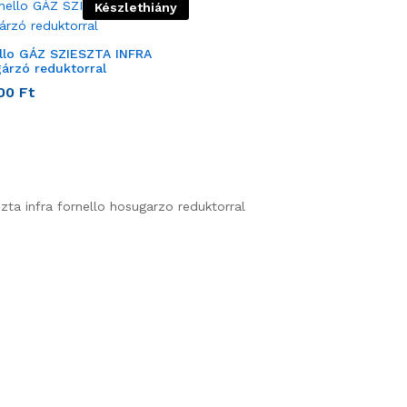
Készlethiány
llo GÁZ SZIESZTA INFRA
árzó reduktorral
900
Ft
zta infra fornello hosugarzo reduktorral