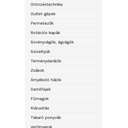
Öntözéstechnika
Outlet gépek
Permetezők
Rotációs kapák
Sövényvágók, ágvágók
Szivattyúk
Terménydarálók
Zsákok
Árnyékoló hálók
Damilfejek
Fűmagok
Kiárusítás
Takaró ponyvák
Vetőmagok