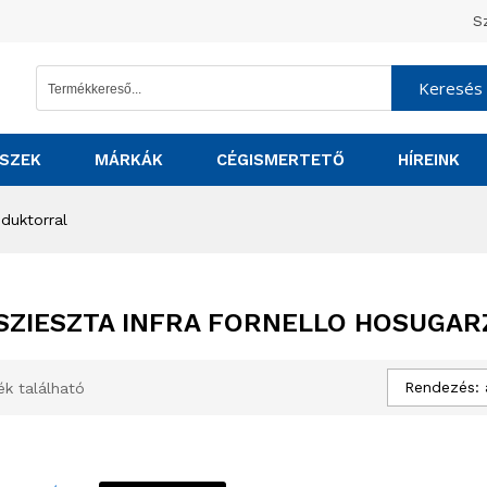
S
Keresés
SZEK
MÁRKÁK
CÉGISMERTETŐ
HÍREINK
eduktorral
SZIESZTA INFRA FORNELLO HOSUGA
Rendezés: 
ék található