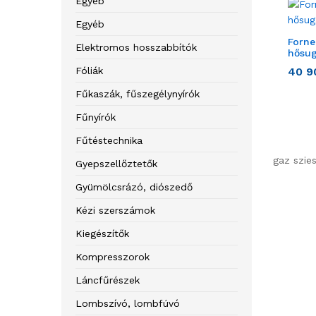
Egyéb
Egyéb
Forne
Elektromos hosszabbítók
hősug
Fóliák
40 
Fűkaszák, fűszegélynyírók
Fűnyírók
Fűtéstechnika
gaz szies
Gyepszellőztetők
Gyümölcsrázó, diószedő
Kézi szerszámok
Kiegészítők
Kompresszorok
Láncfűrészek
Lombszívó, lombfúvó