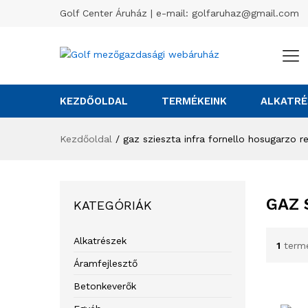
Golf Center Áruház | e-mail:
golfaruhaz@gmail.com
KEZDŐOLDAL
TERMÉKEINK
ALKATRÉ
Kezdőoldal
/
gaz szieszta infra fornello hosugarzo r
GAZ 
KATEGÓRIÁK
Alkatrészek
1
term
Áramfejlesztő
Betonkeverők