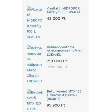
Vízellátó, HIDROFOR
tartály 100 L SPARTA
43 000
Ft
Robbanómotoros
hátipermetező Cifarelli
L3EvoEU
219 000
Ft
229 000
Ft
Betonkeverő MTX 120
L CM-120M (500W)
(954817)
95 900
Ft