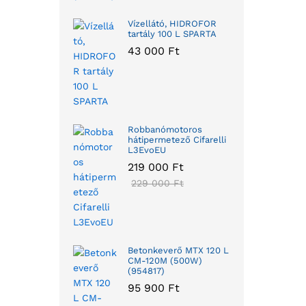
Vízellátó, HIDROFOR
tartály 100 L SPARTA
43 000
Ft
Robbanómotoros
hátipermetező Cifarelli
L3EvoEU
219 000
Ft
229 000
Ft
Betonkeverő MTX 120 L
CM-120M (500W)
(954817)
95 900
Ft