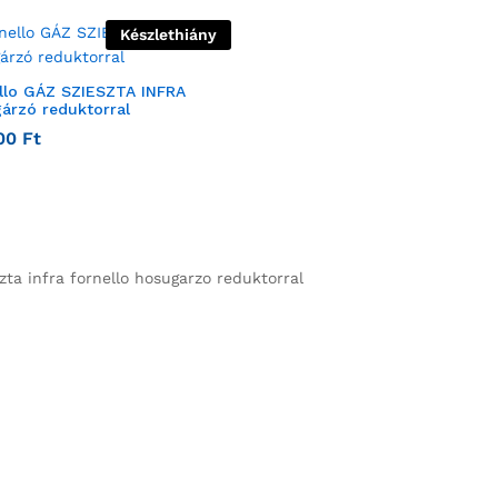
Készlethiány
llo GÁZ SZIESZTA INFRA
árzó reduktorral
00
Ft
szta infra fornello hosugarzo reduktorral