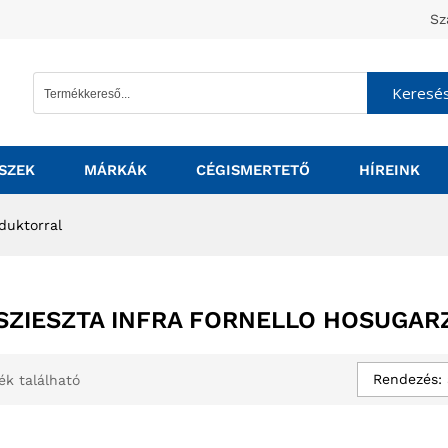
Sz
Keresé
SZEK
MÁRKÁK
CÉGISMERTETŐ
HÍREINK
eduktorral
SZIESZTA INFRA FORNELLO HOSUGA
Rendezés: 
ék található