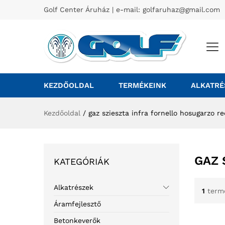
Golf Center Áruház | e-mail:
golfaruhaz@gmail.com
KEZDŐOLDAL
TERMÉKEINK
ALKATRÉ
Kezdőoldal
/
gaz szieszta infra fornello hosugarzo r
GAZ 
KATEGÓRIÁK
Alkatrészek
1
term
Áramfejlesztő
Betonkeverők