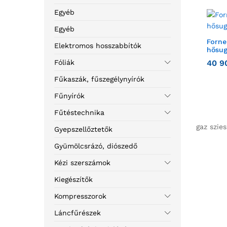
Egyéb
Egyéb
Forne
Elektromos hosszabbítók
hősug
Fóliák
40 9
Fűkaszák, fűszegélynyírók
Fűnyírók
Fűtéstechnika
gaz szie
Gyepszellőztetők
Gyümölcsrázó, diószedő
Kézi szerszámok
Kiegészítők
Kompresszorok
Láncfűrészek