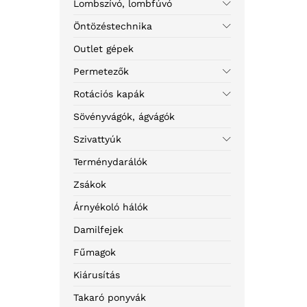
Lombszívó, lombfúvó
Öntözéstechnika
Outlet gépek
Permetezők
Rotációs kapák
Sövényvágók, ágvágók
Szivattyúk
Terménydarálók
Zsákok
Árnyékoló hálók
Damilfejek
Fűmagok
Kiárusítás
Takaró ponyvák