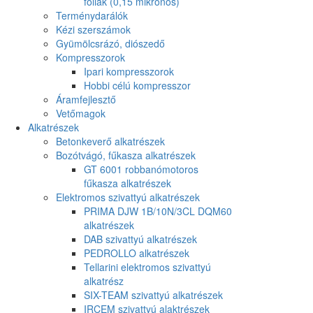
fóliák (0,15 mikronos)
Terménydarálók
Kézi szerszámok
Gyümölcsrázó, diószedő
Kompresszorok
Ipari kompresszorok
Hobbi célú kompresszor
Áramfejlesztő
Vetőmagok
Alkatrészek
Betonkeverő alkatrészek
Bozótvágó, fűkasza alkatrészek
GT 6001 robbanómotoros
fűkasza alkatrészek
Elektromos szivattyú alkatrészek
PRIMA DJW 1B/10N/3CL DQM60
alkatrészek
DAB szivattyú alkatrészek
PEDROLLO alkatrészek
Tellarini elektromos szivattyú
alkatrész
SIX-TEAM szivattyú alkatrészek
IRCEM szivattyú alaktrészek