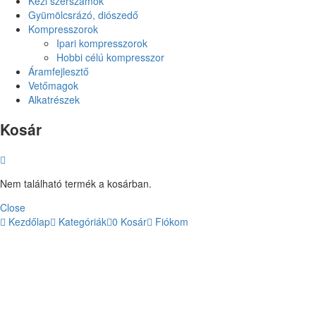
Kézi szerszámok
Gyümölcsrázó, diószedő
Kompresszorok
Ipari kompresszorok
Hobbi célú kompresszor
Áramfejlesztő
Vetőmagok
Alkatrészek
Kosár
Nem található termék a kosárban.
Close
Kezdőlap
Kategóriák
0
Kosár
Fiókom