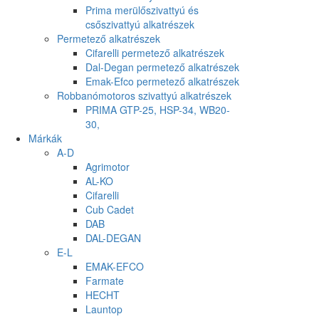
Prima merülőszivattyú és
csőszivattyú alkatrészek
Permetező alkatrészek
Cifarelli permetező alkatrészek
Dal-Degan permetező alkatrészek
Emak-Efco permetező alkatrészek
Robbanómotoros szivattyú alkatrészek
PRIMA GTP-25, HSP-34, WB20-
30,
Márkák
A-D
Agrimotor
AL-KO
Cifarelli
Cub Cadet
DAB
DAL-DEGAN
E-L
EMAK-EFCO
Farmate
HECHT
Launtop