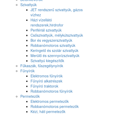
Szivattyúk
JET rendszerű szivattyúk, gázos
vízhez
Házi vízellátó
rendszerek,hirdrofor
Perifériál szivattyúk
Csőszivattyúk, mélykútszivattyúk
Bor és vegyszerszivattyúk
Robbanómotoros szivattyúk
Keringető és szolár szivattyúk
Merülő és szennyvízszivattyúk
Szivattyú kiegészítők
Fűkaszák, fűszegélynyírók
Fűnyírók
Elektromos fűnyírók
Fűnyíró alkatrészek
Fűnyíró traktorok
Robbanómotoros fűnyírók
Permetezők
Elektromos permetezők
Robbanómotoros permetezők
Kézi, háti permetezők