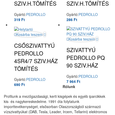
SZIV.H.TÖMÍTÉS
SZIV.H.TÖMÍTÉS
Gyártó:
PEDROLLO
Gyártó:
PEDROLLO
319
Ft
286
Ft
Kosárba teszem
Kosárba teszem
CSŐSZIVATTYÚ
SZIVATTYÚ
PEDROLLO
PEDROLLO PQ
4SR4/7 SZIV.HÁZ
90 SZIV.HÁZ
TÖMÍTÉS
Gyártó:
PEDROLLO
Gyártó:
PEDROLLO
7 964
Ft
690
Ft
Rólunk
Profilunk a mezőgazdasági, kerti kisgépek és egyéb iparcikkek
kis- és nagykereskedelme. 1991 óta folytatunk
importtevékenységet, elsősorban Olaszországból származó
vízszivattyúkat (DAB, Tesla, Leader, Ircem, Tellarini) elektromos