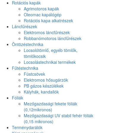
Rotációs kapák
Agrimotoros kapák
Oleomac kapálógép
Rotációs kapa alkatrészek
Láncfűrészek
Elektromos láncfűrészek
Robbanómotoros láncfűrészek
Öntözéstechnika
Locsolótömlő, egyéb tömlők,
tömlőkocsik
Locsolástechnikai termékek
Fűtéstechnika
Füstcsövek
Elektromos hősugárzók
PB gázos készülékek
Kályhák, kandallók
Fóliák
Mezőgazdasági fekete fóliák
(0,12mikronos)
Mezőgazdasági UV stabil fehér fóliák
(0,15 mikronos)
Terménydarálók