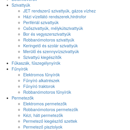
Szivattyúk
JET rendszerű szivattyúk, gázos vízhez
Házi vízellátó rendszerek,hirdrofor
Perifériál szivattyúk
Csőszivattyúk, mélykútszivattyúk
Bor és vegyszerszivattyúk
Robbanómotoros szivattyúk
Keringető és szolár szivattyúk
Merülő és szennyvízszivattyúk
Szivattyú kiegészítők
Fűkaszák, fűszegélynyírók
Fűnyírók
Elektromos fűnyírók
Fűnyíró alkatrészek
Fűnyíró traktorok
Robbanómotoros fűnyírók
Permetezők
Elektromos permetezők
Robbanómotoros permetezők
Kézi, háti permetezők
Permetező kiegészítő szettek
Permetező pisztolyok