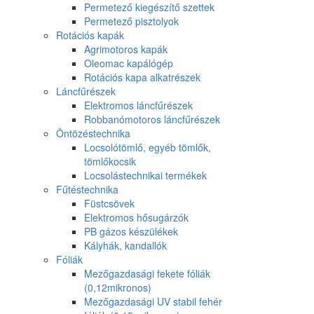
Permetező kiegészítő szettek
Permetező pisztolyok
Rotációs kapák
Agrimotoros kapák
Oleomac kapálógép
Rotációs kapa alkatrészek
Láncfűrészek
Elektromos láncfűrészek
Robbanómotoros láncfűrészek
Öntözéstechnika
Locsolótömlő, egyéb tömlők,
tömlőkocsik
Locsolástechnikai termékek
Fűtéstechnika
Füstcsövek
Elektromos hősugárzók
PB gázos készülékek
Kályhák, kandallók
Fóliák
Mezőgazdasági fekete fóliák
(0,12mikronos)
Mezőgazdasági UV stabil fehér