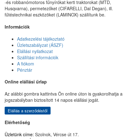
-és robbanómotoros fűnyírókat kerti traktorokat (MTD,
Husqvarna), permetezőket (CIFARELLI, Dal Degan), ill.
fűtéstechnikai eszközöket (LAMINOX) szállítunk be.
Információk
Adatkezelési tájékoztató
Üzletszabályzat (ÁSZF)
Elállási nyilatkozat
Szállítási információk
A fiókom
Pénztár
Online elállási űrlap
Az alábbi gombra kattintva Ön online úton is gyakorolhatja a
jogszabályban biztosított 14 napos elállási jogát.
Elállás a szerződéstől
Elérhetőség
Üzletünk címe:
Szolnok, Vércse út 17.