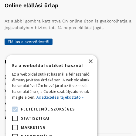
Online elállási űrlap
Az alábbi gombra kattintva Ön online úton is gyakorolhatja a
jogszabályban biztosított 14 napos elállási jogát.
Elállás a szerződéstől
×
Elérhetőség
Ez a weboldal sütiket használ
Ez a weboldal sütiket használ a felhasználói
Üzletünk címe:
Szolnok, Vércse út 17.
élmény javítása érdekében. A weboldalunk
Golf Center Áruház:
06 (56) 423-324
használatával Ön hozzájárul az összes süti
VÁR-Kert Áruház:
06 (56) 429-771
használatához, a Cookie szabályzatunknak
megfelelően.
Adatkezelési tájékoztató »
Iroda:
06 (56) 421-857
Megrendelés, termék információ:
FELTÉTLENÜL SZÜKSÉGES
+36 (70) 938-3356
E-mail:
golfaruhaz@gmail.com
STATISZTIKAI
MARKETING