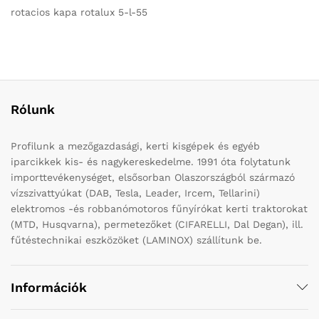
rotacios kapa rotalux 5-l-55
Rólunk
Profilunk a mezőgazdasági, kerti kisgépek és egyéb
iparcikkek kis- és nagykereskedelme. 1991 óta folytatunk
importtevékenységet, elsősorban Olaszországból származó
vízszivattyúkat (DAB, Tesla, Leader, Ircem, Tellarini)
elektromos -és robbanómotoros fűnyírókat kerti traktorokat
(MTD, Husqvarna), permetezőket (CIFARELLI, Dal Degan), ill.
fűtéstechnikai eszközöket (LAMINOX) szállítunk be.
Információk