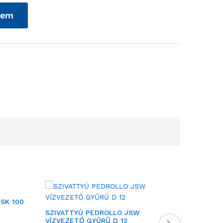
zem
SK 100
SZIVATTYÚ PEDROLLO JSW
SZIVATT
VÍZVEZETŐ GYŰRŰ D 12
SZIV.HÁZ