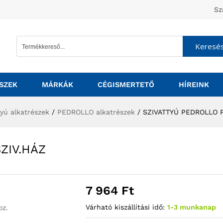
Sz
Keresé
SZEK
MÁRKÁK
CÉGISMERTETŐ
HÍREINK
tyú alkatrészek
/
PEDROLLO alkatrészek
/
SZIVATTYÚ PEDROLLO P
ZIV.HÁZ
7 964
Ft
Várható kiszállítási idő:
1-3 munkanap
oz.