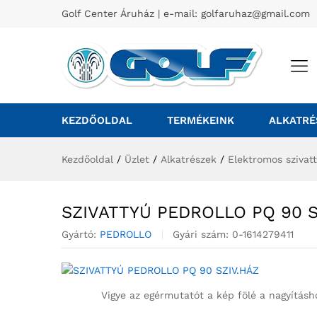
Golf Center Áruház | e-mail:
golfaruhaz@gmail.com
KEZDŐOLDAL
TERMÉKEINK
ALKATRÉ
Kezdőoldal
/
Üzlet
/
Alkatrészek
/
Elektromos szivat
SZIVATTYÚ PEDROLLO PQ 90 S
Gyártó:
PEDROLLO
Gyári szám:
0-1614279411
Vigye az egérmutatót a kép fölé a nagyításh