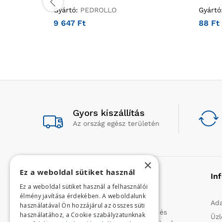
Gyártó:
PEDROLLO
Gyártó
9 647
Ft
88
Ft
Gyors kiszállítás
Az ország egész területén
×
Ez a weboldal sütiket használ
Rólunk
In
Ez a weboldal sütiket használ a felhasználói
élmény javítása érdekében. A weboldalunk
Profilunk a mezőgazdasági, kerti
Ada
használatával Ön hozzájárul az összes süti
kisgépek és egyéb iparcikkek kis- és
használatához, a Cookie szabályzatunknak
Üzl