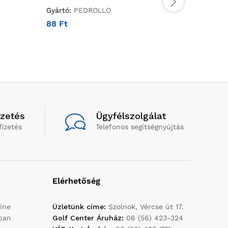
Gyártó:
PEDROLLO
Gyártó:
P
88
Ft
26 224
izetés
Ügyfélszolgálat
fizetés
Telefonos segítségnyújtás
Elérhetőség
ine
Üzletünk címe:
Szolnok, Vércse út 17.
yban
Golf Center Áruház:
06 (56) 423-324