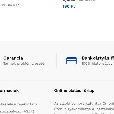
:
PEDROLLO
190
Ft
Garancia
Bankkártyás f
Termék probléma esetén
100% biztonságos 
formációk
Online elállási űrlap
Az alábbi gombra kattintva Ön onl
tkezelési tájékoztató
úton is gyakorolhatja a jogszabál
etszabályzat (ÁSZF)