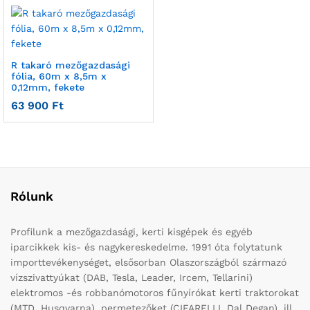
R takaró mezőgazdasági
fólia, 60m x 8,5m x
0,12mm, fekete
63 900
Ft
Rólunk
Profilunk a mezőgazdasági, kerti kisgépek és egyéb
iparcikkek kis- és nagykereskedelme. 1991 óta folytatunk
importtevékenységet, elsősorban Olaszországból származó
vízszivattyúkat (DAB, Tesla, Leader, Ircem, Tellarini)
elektromos -és robbanómotoros fűnyírókat kerti traktorokat
(MTD, Husqvarna), permetezőket (CIFARELLI, Dal Degan), ill.