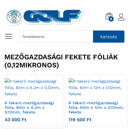
0
Keresés
MEZŐGAZDASÁGI FEKETE FÓLIÁK
(0,12MIKRONOS)
R takaró mezőgazdasági
R takaró mezőgazdasági
fólia, 80m x 4,2m x
fólia, 60m x 12m x 0,12mm,
0,12mm, fekete
fekete
43 000
Ft
119 500
Ft