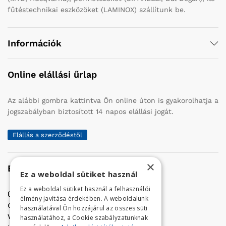
fűtéstechnikai eszközöket (LAMINOX) szállítunk be.
Információk
Online elállási űrlap
Az alábbi gombra kattintva Ön online úton is gyakorolhatja a
jogszabályban biztosított 14 napos elállási jogát.
Elállás a szerződéstől
×
Elérhetőség
Ez a weboldal sütiket használ
Ez a weboldal sütiket használ a felhasználói
Üzletünk címe:
Szolnok, Vércse út 17.
élmény javítása érdekében. A weboldalunk
Golf Center Áruház:
06 (56) 423-324
használatával Ön hozzájárul az összes süti
VÁR-Kert Áruház:
06 (56) 429-771
használatához, a Cookie szabályzatunknak