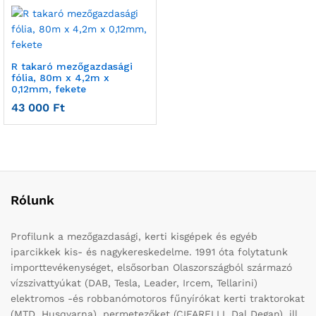
R takaró mezőgazdasági
fólia, 80m x 4,2m x
0,12mm, fekete
43 000
Ft
Rólunk
Profilunk a mezőgazdasági, kerti kisgépek és egyéb
iparcikkek kis- és nagykereskedelme. 1991 óta folytatunk
importtevékenységet, elsősorban Olaszországból származó
vízszivattyúkat (DAB, Tesla, Leader, Ircem, Tellarini)
elektromos -és robbanómotoros fűnyírókat kerti traktorokat
(MTD, Husqvarna), permetezőket (CIFARELLI, Dal Degan), ill.