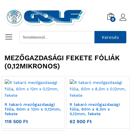
0
Keresés
MEZŐGAZDASÁGI FEKETE FÓLIÁK
(0,12MIKRONOS)
R takaró mezőgazdasági
R takaró mezőgazdasági
fólia, 60m x 12m x 0,12mm,
fólia, 60m x 8,5m x
fekete
0,12mm, fekete
119 500
Ft
62 900
Ft