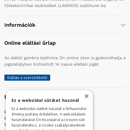
fűtéstechnikai eszközöket (LAMINOX) szállítunk be.
Információk
Online elállási űrlap
Az alábbi gombra kattintva Ön online úton is gyakorolhatja a
jogszabályban biztosított 14 napos elállási jogát.
Elállás a szerződéstől
×
Elérhetőség
Ez a weboldal sütiket használ
Ez a weboldal sütiket használ a felhasználói
Üzletünk címe:
Szolnok, Vércse út 17.
élmény javítása érdekében. A weboldalunk
Golf Center Áruház:
06 (56) 423-324
használatával Ön hozzájárul az összes süti
VÁR-Kert Áruház:
06 (56) 429-771
használatához, a Cookie szabályzatunknak