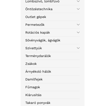
Lombszívó, lombfúvó
Öntözéstechnika
Outlet gépek
Permetezők
Rotációs kapák
Sövényvágók, ágvágók
Szivattyúk
Terménydarálók
Zsákok
Árnyékoló hálók
Damilfejek
Fűmagok
Kiárusítás
Takaró ponyvák