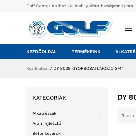
Golf Center Áruház | e-mail:
golfaruhaz@gmail.com
KEZDŐOLDAL
TERMÉKEINK
ALKATRÉ
Kezdőoldal
/
DY 8029 GYORSCSATLAKOZÓ 3/4"
DY 8
KATEGÓRIÁK
Alkatrészek
1
term
Áramfejlesztő
Betonkeverők