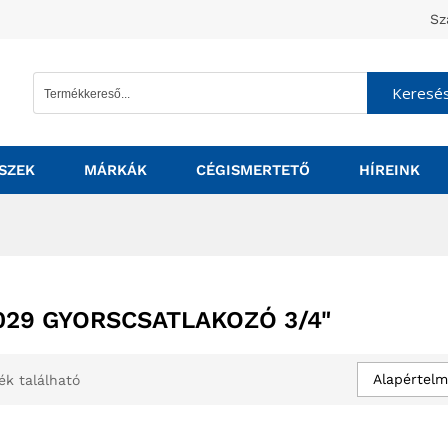
Sz
Keresé
SZEK
MÁRKÁK
CÉGISMERTETŐ
HÍREINK
029 GYORSCSATLAKOZÓ 3/4"
Alapértelm
ék található