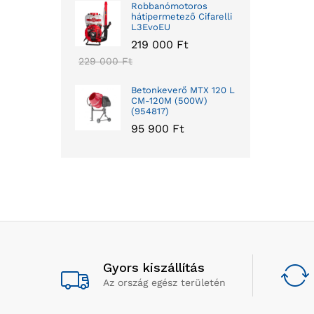
Robbanómotoros
hátipermetező Cifarelli
L3EvoEU
219 000
Ft
229 000
Ft
Betonkeverő MTX 120 L
CM-120M (500W)
(954817)
95 900
Ft
Gyors kiszállítás
Az ország egész területén