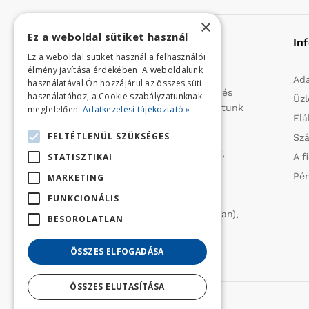
×
Ez a weboldal sütiket használ
Rólunk
In
Ez a weboldal sütiket használ a felhasználói
élmény javítása érdekében. A weboldalunk
Profilunk a mezőgazdasági, kerti
Ada
használatával Ön hozzájárul az összes süti
kisgépek és egyéb iparcikkek kis- és
használatához, a Cookie szabályzatunknak
Üzl
nagykereskedelme. 1991 óta folytatunk
megfelelően.
Adatkezelési tájékoztató »
Elá
importtevékenységet, elsősorban
FELTÉTLENÜL SZÜKSÉGES
Szá
Olaszországból származó
vízszivattyúkat (DAB, Tesla, Leader,
STATISZTIKAI
A f
Ircem, Tellarini) elektromos -és
Pén
MARKETING
robbanómotoros fűnyírókat kerti
FUNKCIONÁLIS
traktorokat (MTD, Husqvarna),
permetezőket (CIFARELLI, Dal Degan),
BESOROLATLAN
ill. fűtéstechnikai eszközöket
(LAMINOX) szállítunk be.
ÖSSZES ELFOGADÁSA
ÖSSZES ELUTASÍTÁSA