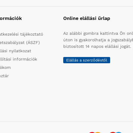
formációk
Online elállási űrlap
Az alábbi gombra kattintva Ön onl
tkezelési tájékoztató
úton is gyakorolhatja a jogszabál
etszabályzat (ÁSZF)
biztosított 14 napos elállási jogát.
llási nyilatkozat
llítási információk
Elállás a szerződéstől
iókom
ztár