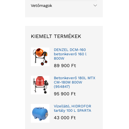
Vetőmagok
KIEMELT TERMÉKEK
DENZEL DCM-160
betonkeverő 160 l
800W
89 900
Ft
Betonkeverő 180L MTX
CM-180M 800W
(954847)
95 900
Ft
Vízellátó, HIDROFOR
tartály 100 L SPARTA
43 000
Ft