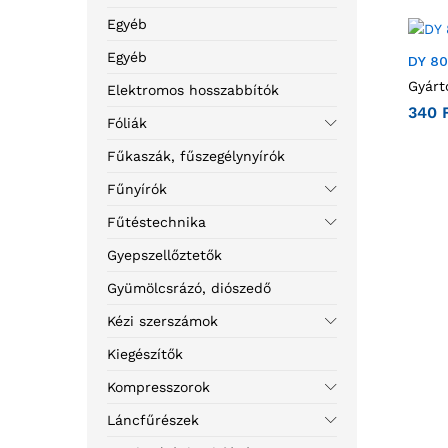
Egyéb
Egyéb
DY 8
Gyárt
Elektromos hosszabbítók
340
Fóliák
Fűkaszák, fűszegélynyírók
Fűnyírók
Fűtéstechnika
Gyepszellőztetők
Gyümölcsrázó, diószedő
Kézi szerszámok
Kiegészítők
Kompresszorok
Láncfűrészek